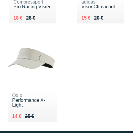
Compressport
adidas
Pro Racing Visier
Visor Climacool
Au lieu de 28 €
Vendu 18 €
Au lieu de 20 €
Vendu 15 €
18 €
28 €
15 €
20 €
Odlo
Performance X-
Light
Au lieu de 25 €
Vendu 14 €
14 €
25 €