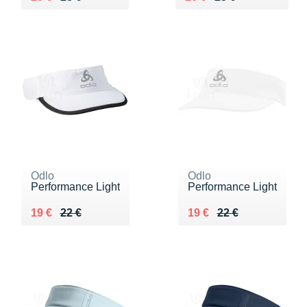
Odlo
Odlo
Performance Light
Performance Light
Au lieu de 22 €
Vendu 19 €
Au lieu de 22 €
Vendu 19 €
19 €
22 €
19 €
22 €