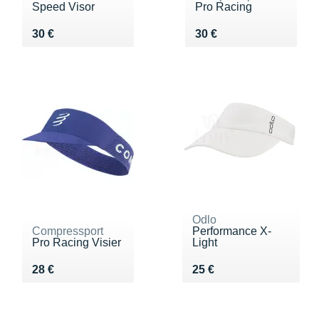
Speed Visor
Pro Racing
Vendu 30 €
Vendu 30 €
30 €
30 €
Odlo
Compressport
Performance X-
Pro Racing Visier
Light
Vendu 28 €
Vendu 25 €
28 €
25 €