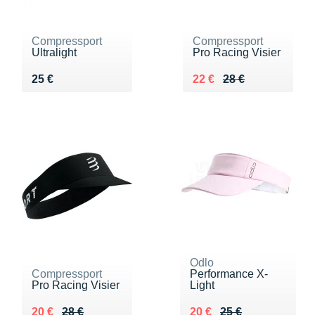
Compressport
Compressport
Ultralight
Pro Racing Visier
Vendu 25 €
Au lieu de 28 €
Vendu 22 €
25 €
22 €
28 €
Odlo
Compressport
Performance X-
Pro Racing Visier
Light
Au lieu de 28 €
Vendu 20 €
Au lieu de 25 €
Vendu 20 €
20 €
28 €
20 €
25 €