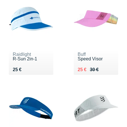
Raidlight
Buff
R-Sun 2in-1
Speed Visor
Vendu 25 €
Au lieu de 30 €
Vendu 25 €
25 €
25 €
30 €