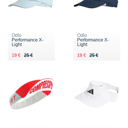
Odlo
Odlo
Performance X-
Performance X-
Light
Light
Au lieu de 25 €
Vendu 19 €
Au lieu de 25 €
Vendu 19 €
19 €
25 €
19 €
25 €