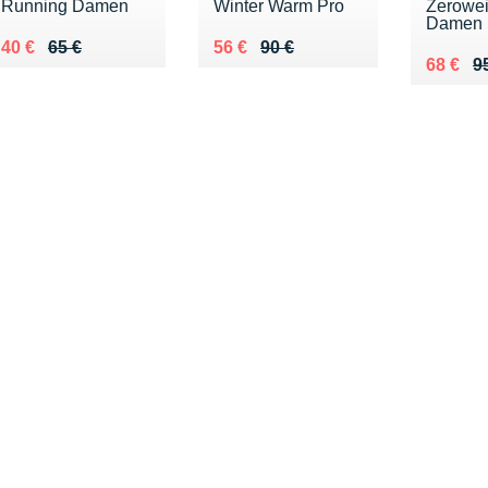
Running Damen
Winter Warm Pro
Zerowei
Damen
Au lieu de 65 €
Vendu 40 €
Au lieu de 90 €
Vendu 56 €
40 €
65 €
56 €
90 €
Au lieu
Vendu 
68 €
9