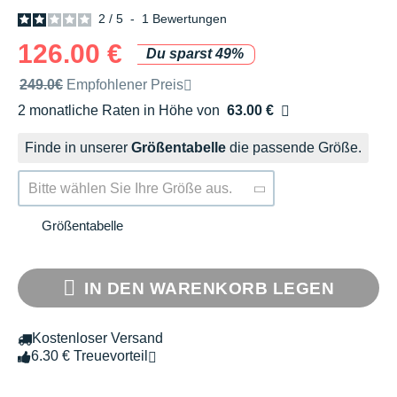
2
/
5
-
1
Bewertungen
126.00 €
Du sparst 49%
Unverbindliche Preisempfehlung der Marke
249.0€
Empfohlener Preis
2 monatliche Raten in Höhe von
63.00 €
Ohne Zusatzkosten
Finde in unserer
Größentabelle
die passende Größe.
Bitte wählen Sie Ihre Größe aus.
Größentabelle
IN DEN WARENKORB LEGEN
Kostenloser Versand
6.30 € Treuevorteil