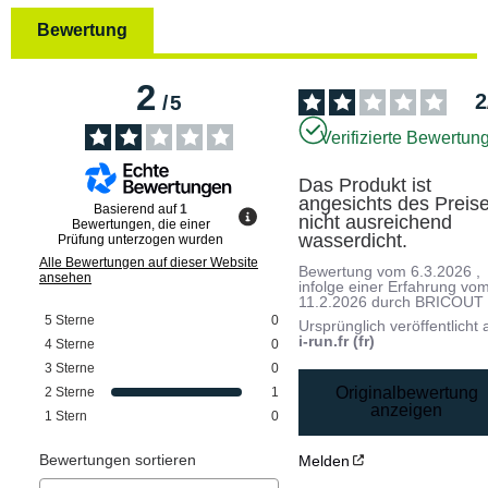
Bewertung
2
2
/
5
Verifizierte Bewertun
Das Produkt ist 
angesichts des Preise
Basierend auf
1
nicht ausreichend 
Bewertungen, die einer
wasserdicht.
Prüfung unterzogen wurden
Alle Bewertungen auf dieser Website
Bewertung vom
6.3.2026
,
ansehen
infolge einer Erfahrung vo
11.2.2026
durch
BRICOUT 
5
Sterne
0
Ursprünglich veröffentlicht 
i-run.fr (fr)
4
Sterne
0
3
Sterne
0
Originalbewertung
2
Sterne
1
anzeigen
1
Stern
0
Bewertungen sortieren
Melden