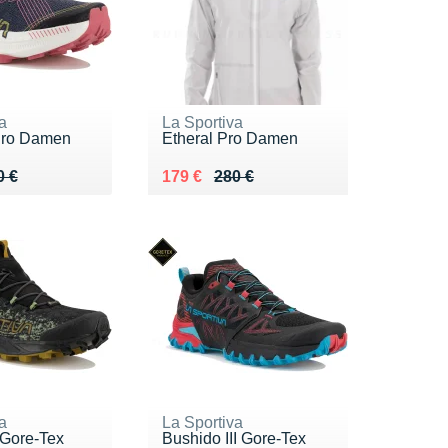
a
La Sportiva
Pro Damen
Etheral Pro Damen
 200 €
0 €
Au lieu de 280 €
Vendu 179 €
0 €
179 €
280 €
a
La Sportiva
Gore-Tex
Bushido III Gore-Tex