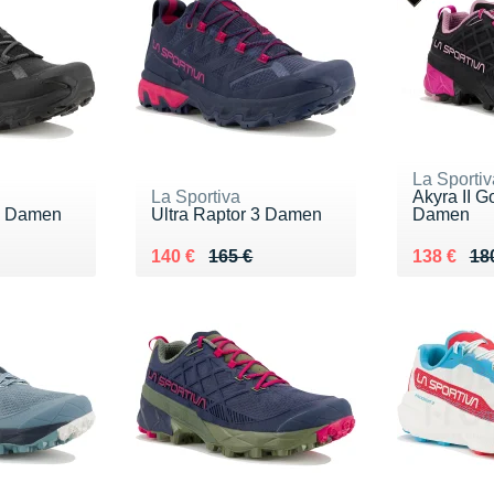
La Sportiv
La Sportiva
Akyra II G
 3 Damen
Ultra Raptor 3 Damen
Damen
5 €
Au lieu de 165 €
Vendu 140 €
Au lieu de
Vendu 13
140 €
165 €
138 €
18