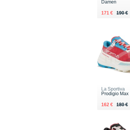
Damen
Au lieu de 19
Vendu 171 €
171 €
190 €
La Sportiva
Prodigio Ma
Au lieu de 18
Vendu 162 €
162 €
180 €