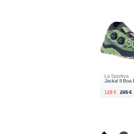
La Sportiva
Jackal II Bo
Au lieu de 20
Vendu 128 €
128 €
205 €