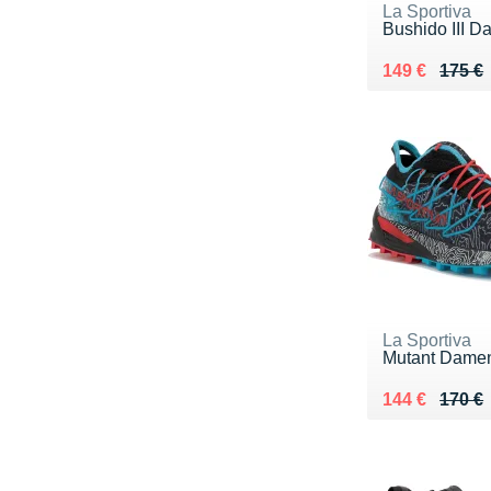
La Sportiva
Bushido III 
Au lieu de 17
Vendu 149 €
149 €
175 €
La Sportiva
Mutant Dame
Au lieu de 17
Vendu 144 €
144 €
170 €