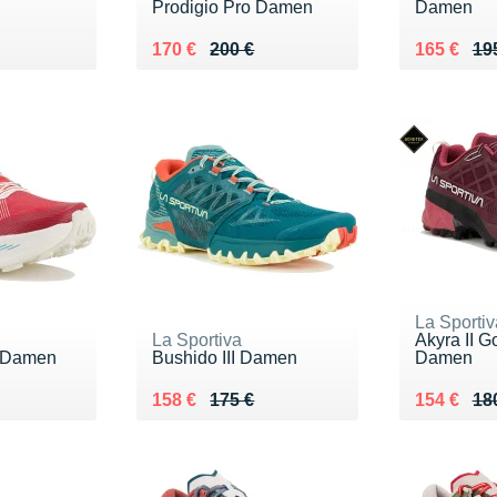
Prodigio Pro Damen
Damen
0 €
Au lieu de 200 €
Vendu 170 €
Au lieu de
Vendu 16
170 €
200 €
165 €
19
La Sportiv
La Sportiva
Akyra II G
x Damen
Bushido III Damen
Damen
0 €
Au lieu de 175 €
Vendu 158 €
Au lieu de
Vendu 15
158 €
175 €
154 €
18