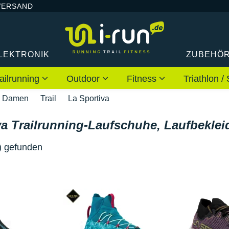
VERSAND
LEKTRONIK
ZUBEHÖ
ailrunning
Outdoor
Fitness
Triathlon
Damen
Trail
La Sportiva
va Trailrunning-Laufschuhe, Laufbekl
) gefunden