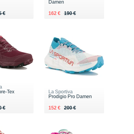
Damen
 195 €
5 €
Au lieu de 190 €
Vendu 162 €
5 €
162 €
190 €
a
ore-Tex
La Sportiva
Prodigio Pro Damen
 180 €
4 €
Au lieu de 200 €
Vendu 152 €
0 €
152 €
200 €