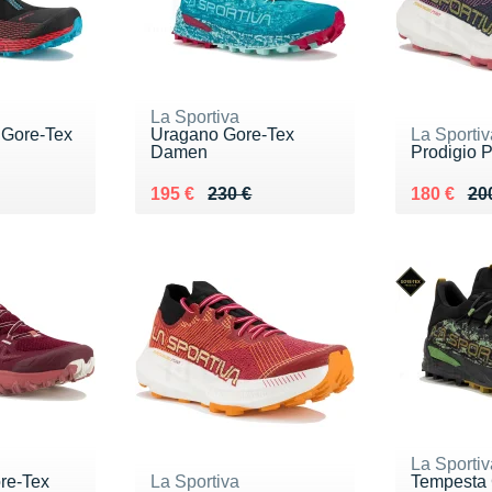
La Sportiva
 Gore-Tex
Uragano Gore-Tex
La Sportiv
Damen
Prodigio 
0 €
Au lieu de 230 €
Vendu 195 €
Au lieu de
Vendu 18
195 €
230 €
180 €
20
La Sportiv
ore-Tex
La Sportiva
Tempesta 