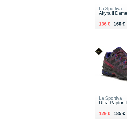
La Sportiva
Akyra II Dam
Au lieu de 16
Vendu 136 €
136 €
160 €
La Sportiva
Ultra Raptor I
Au lieu de 18
Vendu 129 €
129 €
185 €