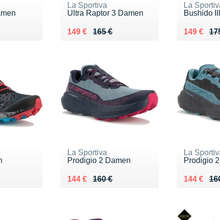
La Sportiva
La Sportiv
Damen
Ultra Raptor 3 Damen
Bushido I
5 €
Au lieu de 165 €
Vendu 149 €
Au lieu de
Vendu 14
149 €
165 €
149 €
17
La Sportiva
La Sportiv
n
Prodigio 2 Damen
Prodigio 
0 €
Au lieu de 160 €
Vendu 144 €
Au lieu de
Vendu 14
144 €
160 €
144 €
16