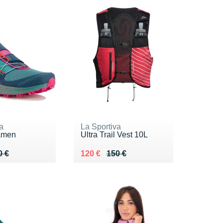
a
La Sportiva
amen
Ultra Trail Vest 10L
 190 €
4 €
Au lieu de 150 €
Vendu 120 €
0 €
120 €
150 €