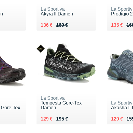
La Sportiva
La Sportiv
en
Akyra II Damen
Prodigio 
0 €
Au lieu de 160 €
Vendu 136 €
Au lieu de
Vendu 13
136 €
160 €
135 €
16
La Sportiva
Tempesta Gore-Tex
La Sportiv
I Gore-Tex
Damen
Akasha II
5 €
Au lieu de 195 €
Vendu 129 €
Au lieu de
Vendu 12
129 €
195 €
129 €
15