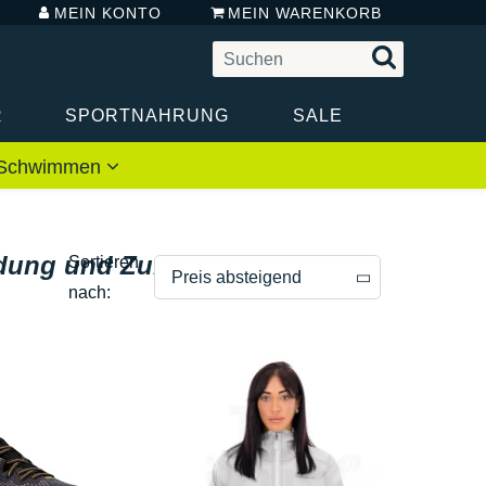
MEIN KONTO
MEIN WARENKORB
R
SPORTNAHRUNG
SALE
 / Schwimmen
eidung und Zubehör für Damen
Sortieren
Preis absteigend
nach:
Preis absteigend
Preis aufsteigend