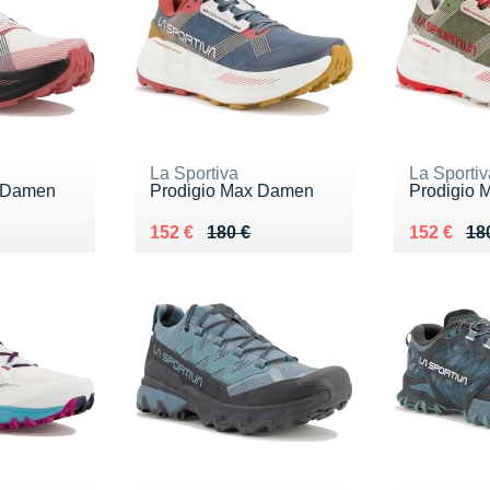
La Sportiva
La Sportiv
x Damen
Prodigio Max Damen
Prodigio
0 €
Au lieu de 180 €
Vendu 152 €
Au lieu de
Vendu 15
152 €
180 €
152 €
18