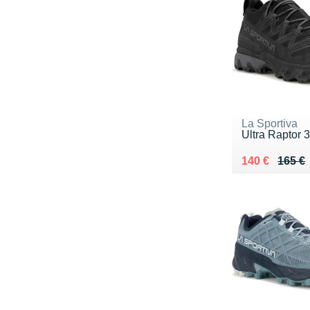
La Sportiva
Ultra Raptor
Au lieu de 16
Vendu 140 €
140 €
165 €