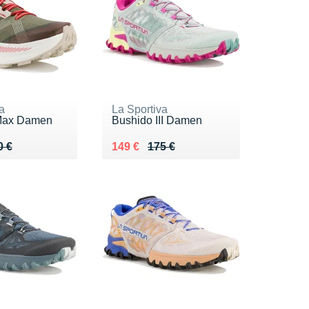
a
La Sportiva
 Max Damen
Bushido III Damen
 180 €
2 €
Au lieu de 175 €
Vendu 149 €
0 €
149 €
175 €