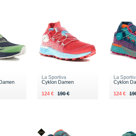
La Sportiva
La Sportiv
a Damen
Cyklon Damen
Cyklon D
5 €
Au lieu de 190 €
Vendu 124 €
Au lieu de
Vendu 12
124 €
190 €
124 €
19