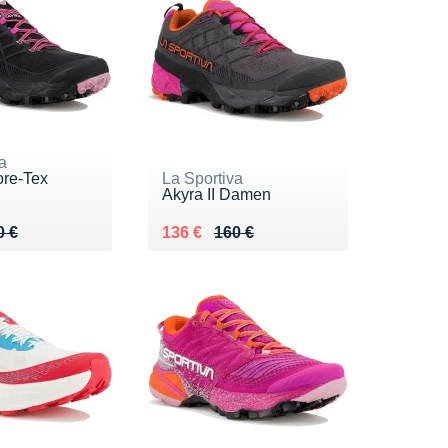
a
ore-Tex
La Sportiva
Akyra II Damen
 180 €
8 €
Au lieu de 160 €
Vendu 136 €
0 €
136 €
160 €