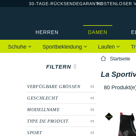
30-TAGE-RÜCKSENDEGARANTIE
KOSTENLOSER 
HERREN
DAMEN
E
Schuhe
Sportbekleidung
Laufen
Tr
Startseite
FILTERN
La Sporti
VERFÜGBARE GRÖSSEN
80 Produkt(e
GESCHLECHT
MODELLNAME
TYPE DE PRODUIT
SPORT