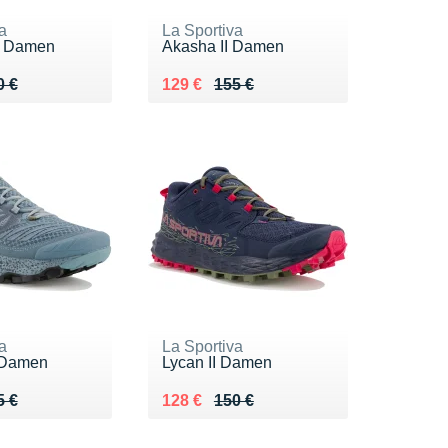
a
La Sportiva
2 Damen
Akasha II Damen
 160 €
5 €
Au lieu de 155 €
Vendu 129 €
0 €
129 €
155 €
a
La Sportiva
 Damen
Lycan II Damen
 155 €
9 €
Au lieu de 150 €
Vendu 128 €
5 €
128 €
150 €