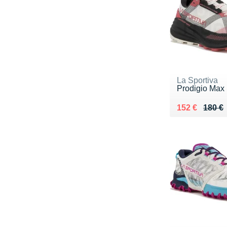
La Sportiva
Prodigio Ma
Au lieu de 18
Vendu 152 €
152 €
180 €