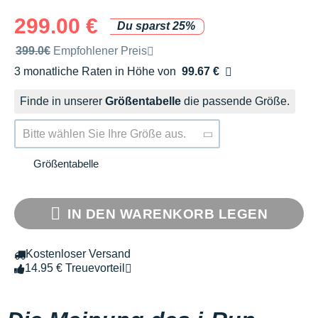
299.00 €
Du sparst 25%
Unverbindliche Preisempfehlung der Marke
399.0€
Empfohlener Preis
3 monatliche Raten in Höhe von
99.67 €
Ohne Zusatzkosten
Finde in unserer
Größentabelle
die passende Größe.
Bitte wählen Sie Ihre Größe aus.
Größentabelle
IN DEN WARENKORB LEGEN
Kostenloser Versand
14.95 € Treuevorteil