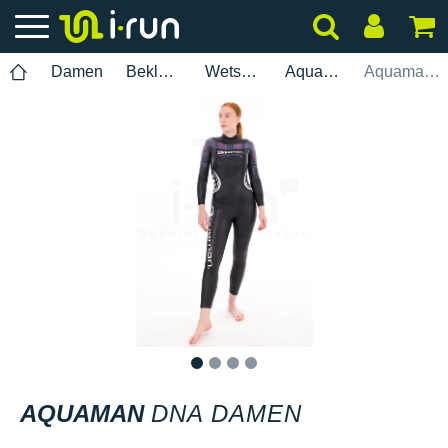
Damen
Bekleidung
Wetsuits
Aquaman
Aquaman DNA Damen
1
2
3
4
AQUAMAN
DNA DAMEN