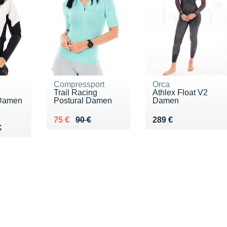
Compressport
Orca
Trail Racing
Athlex Float V2
 Damen
Postural Damen
Damen
Au lieu de 90 €
Vendu 75 €
Vendu 289 €
75 €
90 €
289 €
75 €
€
€