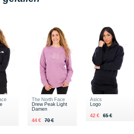
ace
The North Face
Asics
e
Drew Peak Light
Logo
Damen
Au lieu de 65 €
Vendu 42 €
42 €
65 €
0 €
Au lieu de 70 €
Vendu 44 €
44 €
70 €