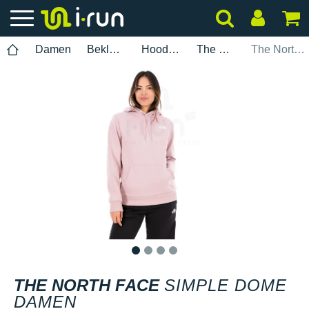
Damen
Bekleidung
Hoodies
The North Face
The North Face Simple Dome Damen
1
2
3
4
THE NORTH FACE
SIMPLE DOME
DAMEN