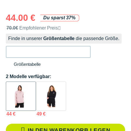
44.00 €
Du sparst 37%
Unverbindliche Preisempfehlung der Marke
70.0€
Empfohlener Preis
Finde in unserer
Größentabelle
die passende Größe.
Größentabelle
2 Modelle verfügbar:
44 €
49 €
IN DEN WARENKORB LEGEN