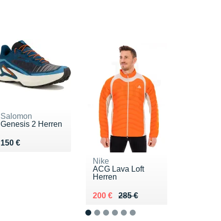
Salomon
Genesis 2 Herren
Vendu 150 €
150 €
Nike
ACG Lava Loft
Herren
Au lieu de 285 €
Vendu 200 €
200 €
285 €
1
2
3
4
5
6