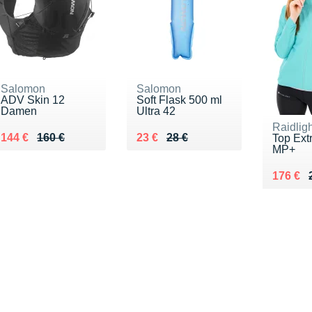
Salomon
Salomon
ADV Skin 12
Soft Flask 500 ml
Damen
Ultra 42
Raidligh
Au lieu de 160 €
Vendu 144 €
Au lieu de 28 €
Vendu 23 €
144 €
160 €
23 €
28 €
Top Ext
MP+
Au lieu
Vendu 
176 €