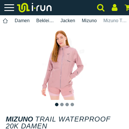
Damen
Bekleidung
Jacken
Mizuno
Mizuno Trail Waterproof 20K Damen
1
2
3
4
MIZUNO
TRAIL WATERPROOF
20K DAMEN