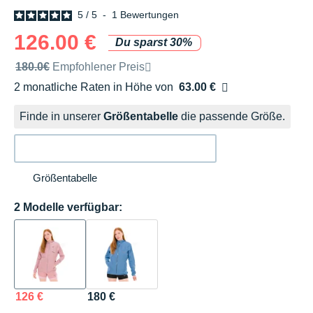
5
/
5
-
1
Bewertungen
126.00 €
Du sparst 30%
Unverbindliche Preisempfehlung der Marke
180.0€
Empfohlener Preis
2 monatliche Raten in Höhe von
63.00 €
Ohne Zusatzkosten
Finde in unserer
Größentabelle
die passende Größe.
Größentabelle
2 Modelle verfügbar:
126 €
180 €