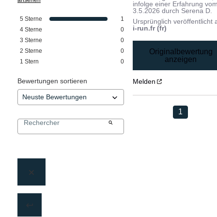
infolge einer Erfahrung vo
3.5.2026
durch
Serena D.
5
Sterne
1
Ursprünglich veröffentlicht 
i-run.fr (fr)
4
Sterne
0
3
Sterne
0
Originalbewertung
2
Sterne
0
anzeigen
1
Stern
0
Bewertungen sortieren
Melden
1