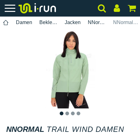
Damen
Bekleidung
Jacken
NNormal
NNormal Trail Wind Damen
1
2
3
4
NNORMAL
TRAIL WIND DAMEN