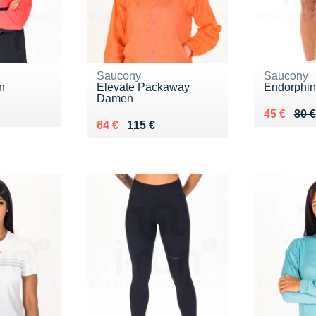
Saucony
Saucony
n
Elevate Packaway
Endorphi
Damen
5 €
Au lieu de
Vendu 45
45 €
80 €
Au lieu de 115 €
Vendu 64 €
64 €
115 €