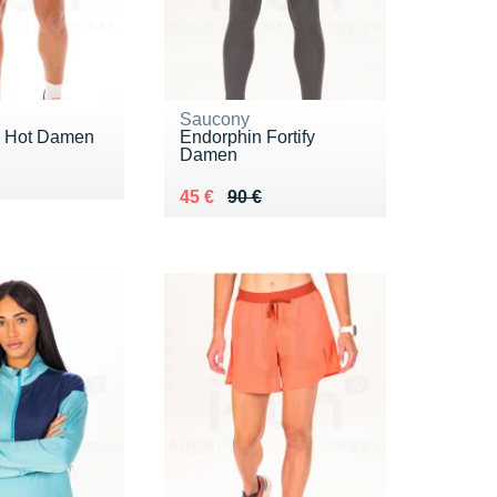
Saucony
n Hot Damen
Endorphin Fortify
Damen
 80 €
 €
Au lieu de 90 €
Vendu 45 €
45 €
90 €