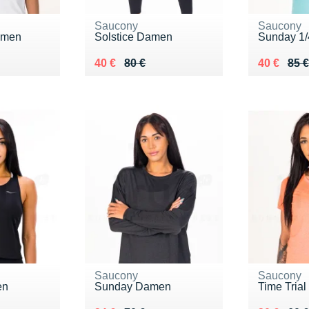
Saucony
Saucony
amen
Solstice Damen
Sunday 1/
 €
Au lieu de 80 €
Vendu 40 €
Au lieu de
Vendu 40
40 €
80 €
40 €
85 €
Saucony
Saucony
en
Sunday Damen
Time Tria