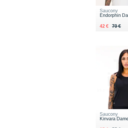
Saucony
Endorphin D
Au lieu de 70
Vendu 42 €
42 €
70 €
Saucony
Kinvara Dam