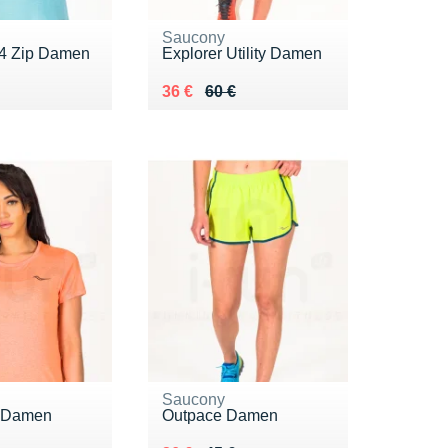
Saucony
4 Zip Damen
Explorer Utility Damen
 85 €
 €
Au lieu de 60 €
Vendu 36 €
36 €
60 €
Saucony
l Damen
Outpace Damen