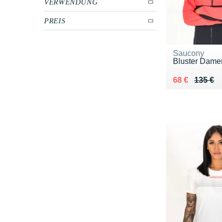
VERWENDUNG
PREIS
Saucony
Bluster Dame
Au lieu de 13
Vendu 68 €
68 €
135 €