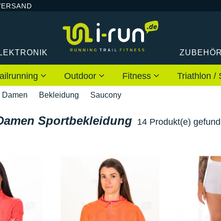
VERSAND
LEKTRONIK
ZUBEHÖ
ailrunning
Outdoor
Fitness
Triathlon
Damen
Bekleidung
Saucony
Damen Sportbekleidung
14 Produkt(e) gefun