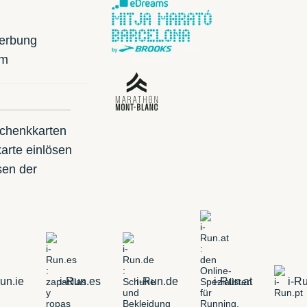
erbung
mm
schenkkarten
arte einlösen
sen der
un.ie
i-Run.es
i-Run.de
i-Run.at
i-Ru