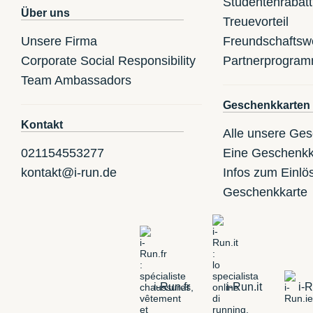
Studentenrabatt
Über uns
Treuevorteil
Unsere Firma
Freundschaftsw
Corporate Social Responsibility
Partnerprogra
Team Ambassadors
Geschenkkarten
Kontakt
Alle unsere Ge
021154553277
Eine Geschenkk
kontakt@i-run.de
Infos zum Einlö
Geschenkkarte
i-Run.fr
i-Run.it
i-R