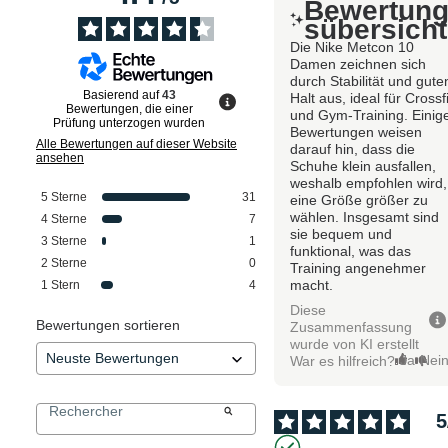
Bewertun
sübersicht
Die Nike Metcon 10
Damen zeichnen sich
durch Stabilität und gute
Basierend auf
43
Halt aus, ideal für Crossfi
Bewertungen, die einer
und Gym-Training. Einig
Prüfung unterzogen wurden
Bewertungen weisen
Alle Bewertungen auf dieser Website
darauf hin, dass die
ansehen
Schuhe klein ausfallen,
weshalb empfohlen wird,
5
Sterne
31
eine Größe größer zu
wählen. Insgesamt sind
4
Sterne
7
sie bequem und
3
Sterne
1
funktional, was das
2
Sterne
0
Training angenehmer
macht.
1
Stern
4
Diese
Bewertungen sortieren
Zusammenfassung
wurde von KI erstellt
Ja
Nei
War es hilfreich?
5