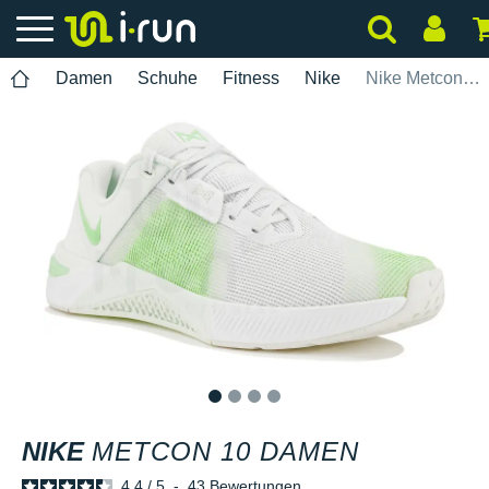
Damen
Schuhe
Fitness
Nike
Nike Metcon 10 Damen
1
2
3
4
NIKE
METCON 10 DAMEN
4.4
/
5
-
43
Bewertungen