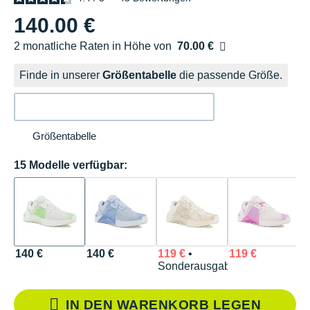
140.00 €
2 monatliche Raten in Höhe von
70.00 €
Ohne Zusatzkosten
Finde in unserer
Größentabelle
die passende Größe.
Größentabelle
15 Modelle verfügbar:
140 €
140 €
119 €
•
119 €
1
Sonderausgabe
IN DEN WARENKORB LEGEN