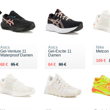
Asics
Asics
Nike
Gel-Venture 11
Gel-Excite 11
Metcon
Waterproof Damen
Damen
Au lieu
Vendu 
106 €
Au lieu de 95 €
Vendu 68 €
Au lieu de 90 €
Vendu 64 €
68 €
95 €
64 €
90 €