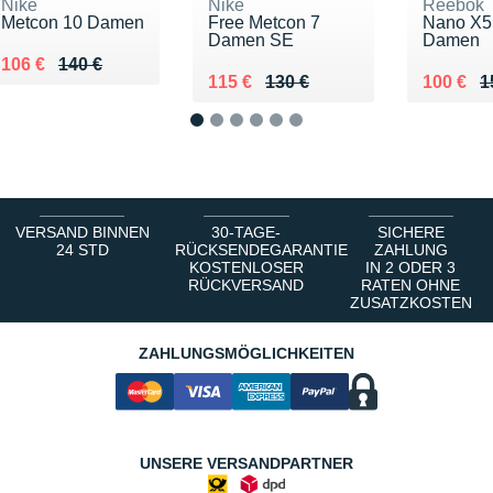
Nike
Nike
Reebok
Metcon 10 Damen
Free Metcon 7
Nano X5
Damen SE
Damen
Au lieu de 140 €
Vendu 106 €
106 €
140 €
Au lieu de 130 €
Vendu 115 €
Au lieu 
Vendu 1
115 €
130 €
100 €
1
1
2
3
4
5
6
VERSAND BINNEN
30-TAGE-
SICHERE
24 STD
RÜCKSENDEGARANTIE
ZAHLUNG
KOSTENLOSER
IN 2 ODER 3
RÜCKVERSAND
RATEN OHNE
ZUSATZKOSTEN
ZAHLUNGSMÖGLICHKEITEN
UNSERE VERSANDPARTNER