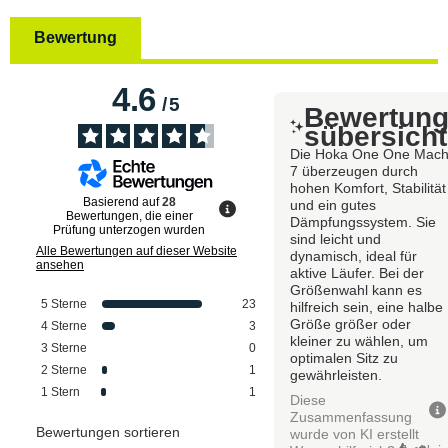
Bewertung
4.6
/
5
Bewertun
sübersicht
Die Hoka One One Mac
7 überzeugen durch
hohen Komfort, Stabilität
Basierend auf
28
und ein gutes
Bewertungen, die einer
Dämpfungssystem. Sie
Prüfung unterzogen wurden
sind leicht und
Alle Bewertungen auf dieser Website
dynamisch, ideal für
ansehen
aktive Läufer. Bei der
Größenwahl kann es
5
Sterne
23
hilfreich sein, eine halbe
Größe größer oder
4
Sterne
3
kleiner zu wählen, um
3
Sterne
0
optimalen Sitz zu
2
Sterne
1
gewährleisten.
1
Stern
1
Diese
Zusammenfassung
Bewertungen sortieren
wurde von KI erstellt