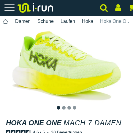
Damen
Schuhe
Laufen
Hoka
Hoka One One Mach 7 Damen
1
2
3
4
HOKA ONE ONE
MACH 7 DAMEN
4.6
/
5
-
28
Bewertungen