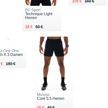
Au lieu de 160 €
Vendu 105 €
105 €
160 €
BV Sport
Technique Light
Herren
Au lieu de 50 €
Vendu 38 €
38 €
50 €
a One One
h X 3 Damen
lieu de 190 €
du 143 €
 €
190 €
Mizuno
Core 5.5 Herren
Au lieu de 40 €
Vendu 36 €
36 €
40 €