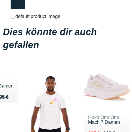
Dies könnte dir auch
gefallen
 Damen
u de 35 €
 25 €
35 €
Hoka One One
Mach 7 Damen