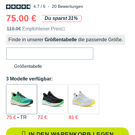
4.7
/
5
-
20
Bewertungen
75.00 €
Du sparst 31%
Unverbindliche Preisempfehlung der Marke
110.0€
Empfohlener Preis
Finde in unserer
Größentabelle
die passende Größe.
Größentabelle
3 Modelle verfügbar:
75 €
• TR
72 €
81 €
IN DEN WARENKORB LEGEN