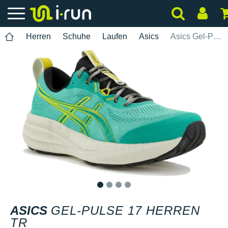
Herren
Schuhe
Laufen
Asics
Asics Gel-Pulse 17 Herren TR
1
2
3
4
ASICS
GEL-PULSE 17 HERREN
TR