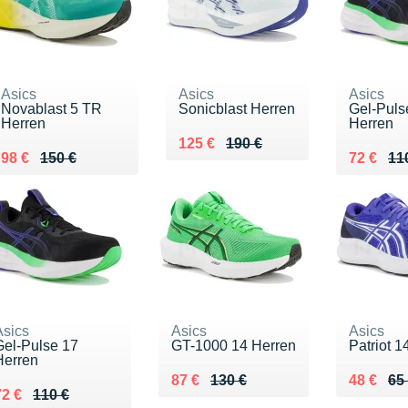
Asics
Asics
Asics
Novablast 5 TR
Sonicblast Herren
Gel-Puls
Herren
Herren
Au lieu de 190 €
Vendu 125 €
125 €
190 €
Au lieu de 150 €
Vendu 98 €
Au lieu 
Vendu 7
98 €
150 €
72 €
11
Asics
Asics
Asics
Gel-Pulse 17
GT-1000 14 Herren
Patriot 1
Herren
Au lieu de 130 €
Vendu 87 €
Au lieu 
Vendu 4
87 €
130 €
48 €
65
u lieu de 110 €
Vendu 72 €
72 €
110 €