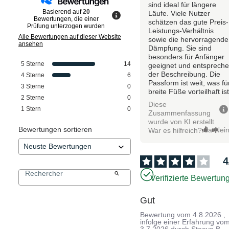
sind ideal für längere
Basierend auf
20
Läufe. Viele Nutzer
Bewertungen, die einer
schätzen das gute Preis-
Prüfung unterzogen wurden
Leistungs-Verhältnis
Alle Bewertungen auf dieser Website
sowie die hervorragende
ansehen
Dämpfung. Sie sind
besonders für Anfänger
5
Sterne
14
geeignet und entsprech
der Beschreibung. Die
4
Sterne
6
Passform ist weit, was fü
3
Sterne
0
breite Füße vorteilhaft ist
2
Sterne
0
Diese
1
Stern
0
Zusammenfassung
wurde von KI erstellt
Bewertungen sortieren
Ja
Nei
War es hilfreich?
4
Verifizierte Bewertun
Gut
Bewertung vom
4.8.2026
,
infolge einer Erfahrung vo
3.7.2026
durch
Steeve B.