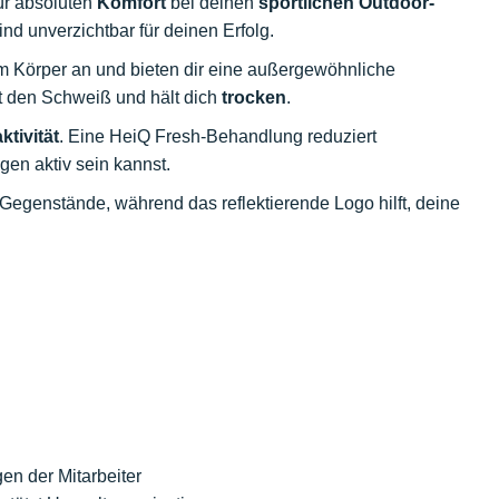
ür absoluten
Komfort
bei deinen
sportlichen Outdoor-
nd unverzichtbar für deinen Erfolg.
m Körper an und bieten dir eine außergewöhnliche
rt den Schweiß und hält dich
trocken
.
tivität
. Eine HeiQ Fresh-Behandlung reduziert
en aktiv sein kannst.
 Gegenstände, während das reflektierende Logo hilft, deine
en der Mitarbeiter