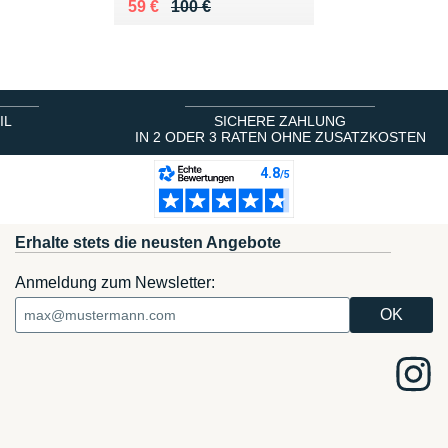
Au lieu de 100 €
Vendu 59 €
59 €
100 €
IL
SICHERE ZAHLUNG
IN 2 ODER 3 RATEN OHNE ZUSATZKOSTEN
Erhalte stets die neusten Angebote
Anmeldung zum Newsletter: