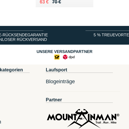
Au lieu de 70 €
Vendu 63 €
63 €
70 €
E-RÜCKSENDEGARANTIE
5 % TREUEVORTE
NLOSER RÜCKVERSAND
UNSERE VERSANDPARTNER
kategorien
Laufsport
Blogeinträge
Partner
n