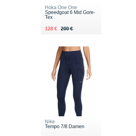
Hoka One One
Speedgoat 6 Mid Gore-
Tex
Au lieu de 200 €
Vendu 128 €
128 €
200 €
Nike
Tempo 7/8 Damen