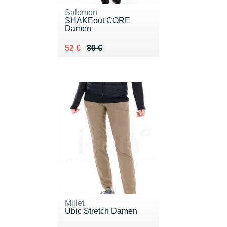
Salomon
SHAKEout CORE
Damen
Au lieu de 80 €
Vendu 52 €
52 €
80 €
Millet
Ubic Stretch Damen