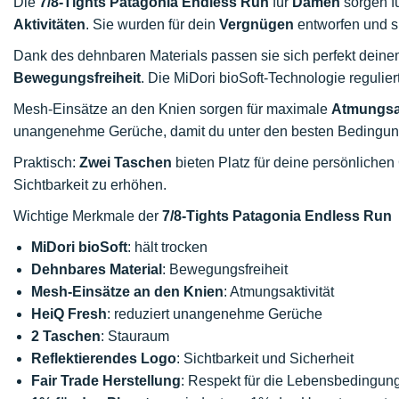
Die
7/8-Tights Patagonia Endless Run
für
Damen
sorgen f
Aktivitäten
. Sie wurden für dein
Vergnügen
entworfen und si
Dank des dehnbaren Materials passen sie sich perfekt deine
Bewegungsfreiheit
. Die MiDori bioSoft-Technologie regulie
Mesh-Einsätze an den Knien sorgen für maximale
Atmungsak
unangenehme Gerüche, damit du unter den besten Bedingung
Praktisch:
Zwei Taschen
bieten Platz für deine persönlichen
Sichtbarkeit zu erhöhen.
Wichtige Merkmale der
7/8-Tights Patagonia Endless Run
MiDori bioSoft
: hält trocken
Dehnbares Material
: Bewegungsfreiheit
Mesh-Einsätze an den Knien
: Atmungsaktivität
HeiQ Fresh
: reduziert unangenehme Gerüche
2 Taschen
: Stauraum
Reflektierendes Logo
: Sichtbarkeit und Sicherheit
Fair Trade Herstellung
: Respekt für die Lebensbedingung