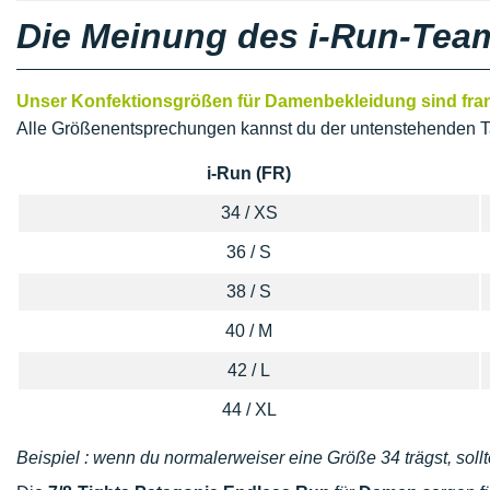
Die Meinung des i-Run-Tea
Unser Konfektionsgrößen für Damenbekleidung sind franz
Alle Größenentsprechungen kannst du der untenstehenden T
i-Run (FR)
34 / XS
36 / S
38 / S
40 / M
42 / L
44 / XL
Beispiel : wenn du normalerweiser eine Größe 34 trägst, sollt