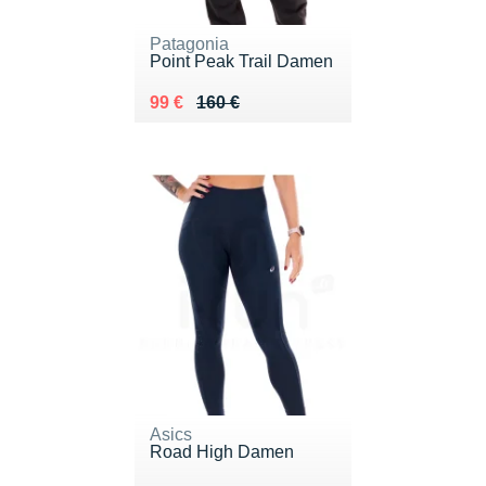
Patagonia
Point Peak Trail Damen
Au lieu de 160 €
Vendu 99 €
99 €
160 €
Asics
Road High Damen