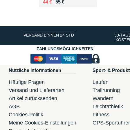
Au lieu de 55 €
Vendu 44 €
44 €
55 €
VERSAND BINNEN 24 STD
30-TAG
KOSTE
ZAHLUNGSMÖGLICHKEITEN
Nützliche Informationen
Sport- & Produkt
Häufige Fragen
Laufen
Versand und Lieferarten
Trailrunning
Artikel zurücksenden
Wandern
AGB
Leichtathletik
Cookies-Politik
Fitness
Meine Cookies-Einstellungen
GPS-Sportuhre