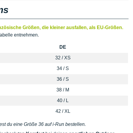
ms
ösische Größen, die kleiner ausfallen, als EU-Größen.
abelle entnehmen.
DE
32 / XS
34 / S
36 / S
38 / M
40 / L
42 / XL
est du eine Größe 36 auf i-Run bestellen.