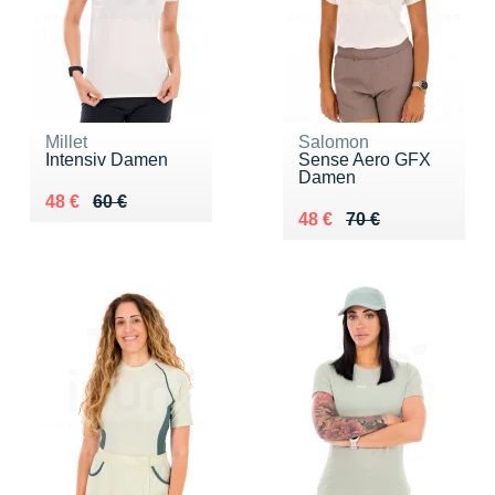
Millet
Salomon
Intensiv Damen
Sense Aero GFX
Damen
Au lieu de 60 €
Vendu 48 €
48 €
60 €
Au lieu de 70 €
Vendu 48 €
48 €
70 €