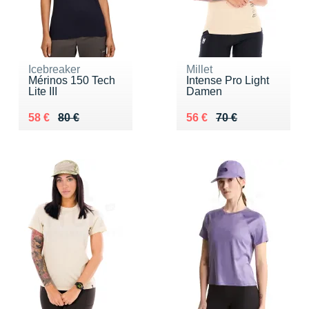
Icebreaker
Millet
Mérinos 150 Tech
Intense Pro Light
Lite III
Damen
Au lieu de 80 €
Vendu 58 €
Au lieu de 70 €
Vendu 56 €
58 €
80 €
56 €
70 €