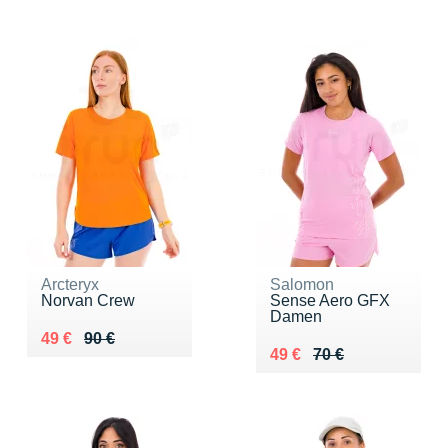
Arcteryx
Salomon
Norvan Crew
Sense Aero GFX
Damen
Au lieu de 90 €
Vendu 49 €
49 €
90 €
Au lieu de 70 €
Vendu 49 €
49 €
70 €