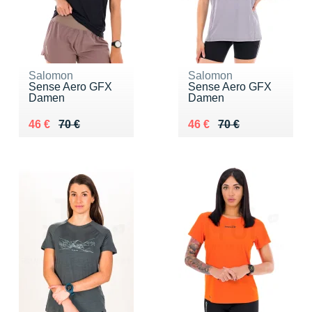
Salomon
Salomon
Sense Aero GFX
Sense Aero GFX
Damen
Damen
Au lieu de 70 €
Vendu 46 €
Au lieu de 70 €
Vendu 46 €
46 €
70 €
46 €
70 €