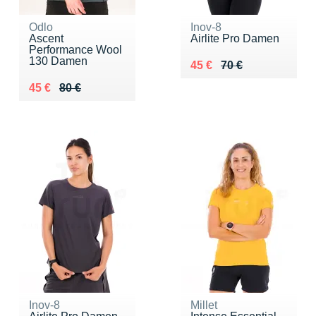
Odlo
Inov-8
Ascent
Airlite Pro Damen
Performance Wool
130 Damen
Au lieu de 70 €
Vendu 45 €
45 €
70 €
Au lieu de 80 €
Vendu 45 €
45 €
80 €
Inov-8
Millet