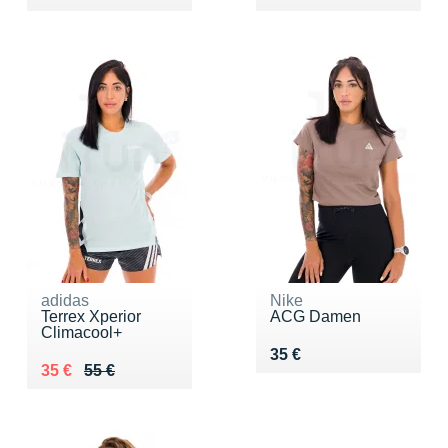
adidas
Nike
Terrex Xperior
ACG Damen
Climacool+
Vendu 35 €
35 €
Au lieu de 55 €
Vendu 35 €
35 €
55 €