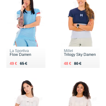
La Sportiva
Millet
Flow Damen
Trilogy Sky Damen
Au lieu de 65 €
Vendu 49 €
Au lieu de 80 €
Vendu 48 €
49 €
65 €
48 €
80 €