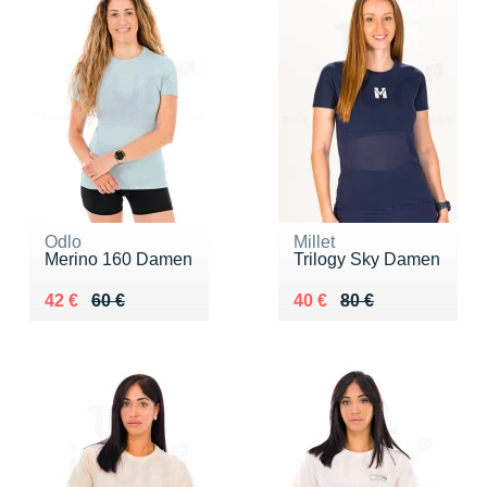
Odlo
Millet
Merino 160 Damen
Trilogy Sky Damen
Au lieu de 60 €
Vendu 42 €
Au lieu de 80 €
Vendu 40 €
42 €
60 €
40 €
80 €