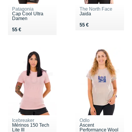
Patagonia
The North Face
Cap Cool Ultra
Jaida
Damen
Vendu 55 €
55 €
Vendu 55 €
55 €
Icebreaker
Odlo
Mérinos 150 Tech
Ascent
Lite III
Performance Wool