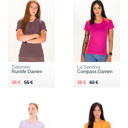
Salomon
La Sportiva
Runlife Damen
Compass Damen
Au lieu de 55 €
Vendu 36 €
Au lieu de 60 €
Vendu 36 €
36 €
55 €
36 €
60 €