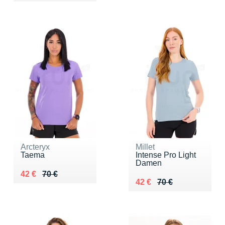
Arcteryx
Millet
Taema
Intense Pro Light
Damen
Au lieu de 70 €
Vendu 42 €
42 €
70 €
Au lieu de 70 €
Vendu 42 €
42 €
70 €