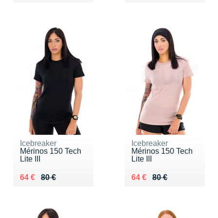
Icebreaker
Icebreaker
Mérinos 150 Tech
Mérinos 150 Tech
Lite III
Lite III
Au lieu de 80 €
Vendu 64 €
Au lieu de 80 €
Vendu 64 €
64 €
80 €
64 €
80 €