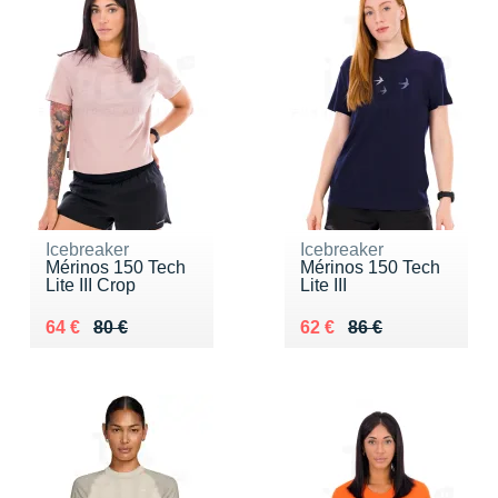
Icebreaker
Icebreaker
Mérinos 150 Tech
Mérinos 150 Tech
Lite III Crop
Lite III
Au lieu de 80 €
Vendu 64 €
Au lieu de 86 €
Vendu 62 €
64 €
80 €
62 €
86 €