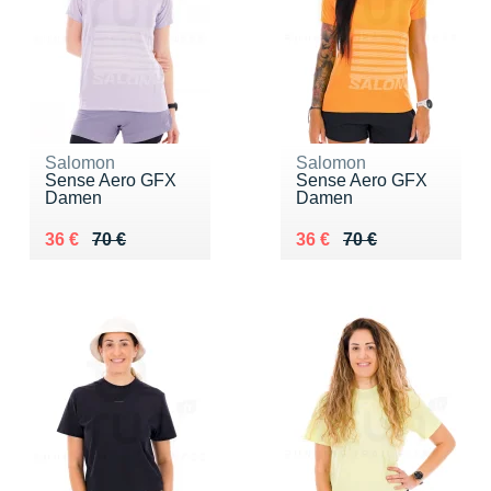
Salomon
Salomon
Sense Aero GFX
Sense Aero GFX
Damen
Damen
Au lieu de 70 €
Vendu 36 €
Au lieu de 70 €
Vendu 36 €
36 €
70 €
36 €
70 €