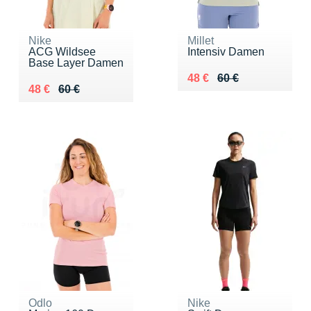
Nike
Millet
ACG Wildsee
Intensiv Damen
Base Layer Damen
Au lieu de 60 €
Vendu 48 €
48 €
60 €
Au lieu de 60 €
Vendu 48 €
48 €
60 €
Odlo
Nike