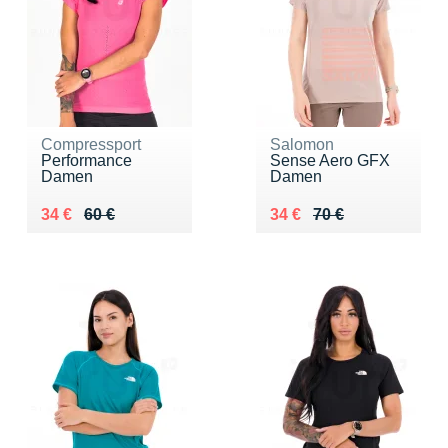
Compressport
Salomon
Performance
Sense Aero GFX
Damen
Damen
Au lieu de 60 €
Vendu 34 €
Au lieu de 70 €
Vendu 34 €
34 €
60 €
34 €
70 €