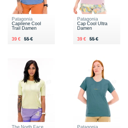
Patagonia
Patagonia
Capilene Cool
Cap Cool Ultra
Trail Damen
Damen
Au lieu de 55 €
Vendu 39 €
Au lieu de 55 €
Vendu 39 €
39 €
55 €
39 €
55 €
The North Face
Patagonia