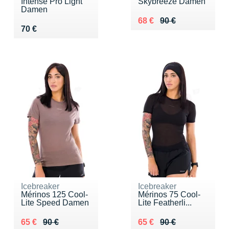
Intense Pro Light
Skybreeze Damen
Damen
Au lieu de 90 €
Vendu 68 €
68 €
90 €
Vendu 70 €
70 €
Icebreaker
Icebreaker
Mérinos 125 Cool-
Mérinos 75 Cool-
Lite Speed Damen
Lite Featherli...
Au lieu de 90 €
Vendu 65 €
Au lieu de 90 €
Vendu 65 €
65 €
90 €
65 €
90 €