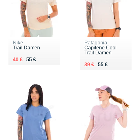
Nike
Patagonia
Trail Damen
Capilene Cool
Trail Damen
Au lieu de 55 €
Vendu 40 €
40 €
55 €
Au lieu de 55 €
Vendu 39 €
39 €
55 €