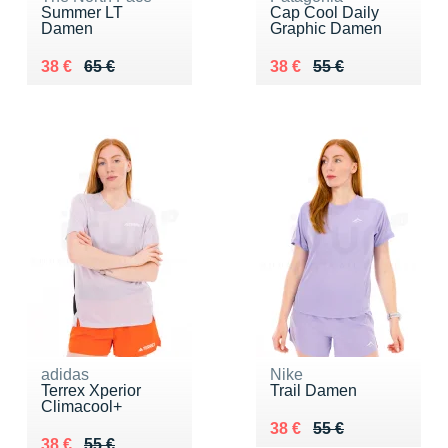
Summer LT
Cap Cool Daily
Damen
Graphic Damen
Au lieu de 65 €
Vendu 38 €
Au lieu de 55 €
Vendu 38 €
38 €
65 €
38 €
55 €
adidas
Nike
Terrex Xperior
Trail Damen
Climacool+
Au lieu de 55 €
Vendu 38 €
38 €
55 €
Au lieu de 55 €
Vendu 38 €
38 €
55 €