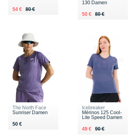
130 Damen
Au lieu de 80 €
Vendu 54 €
54 €
80 €
Au lieu de 80 €
Vendu 50 €
50 €
80 €
The North Face
Icebreaker
Sunriser Damen
Mérinos 125 Cool-
Lite Speed Damen
Vendu 50 €
50 €
Au lieu de 90 €
Vendu 49 €
49 €
90 €