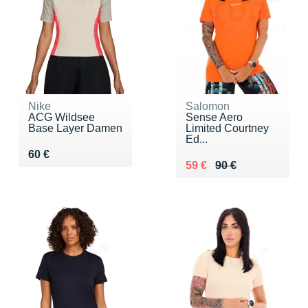
Nike
Salomon
ACG Wildsee
Sense Aero
Base Layer Damen
Limited Courtney
Ed...
Vendu 60 €
60 €
Au lieu de 90 €
Vendu 59 €
59 €
90 €