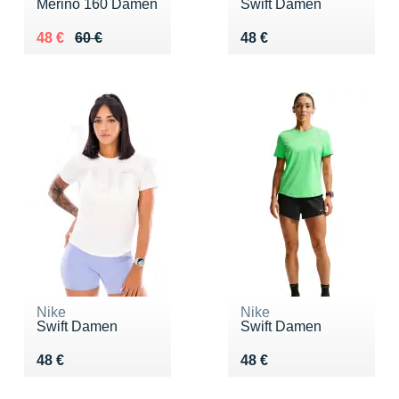
Merino 160 Damen
Swift Damen
Au lieu de 60 €
Vendu 48 €
Vendu 48 €
48 €
60 €
48 €
Nike
Nike
Swift Damen
Swift Damen
Vendu 48 €
Vendu 48 €
48 €
48 €