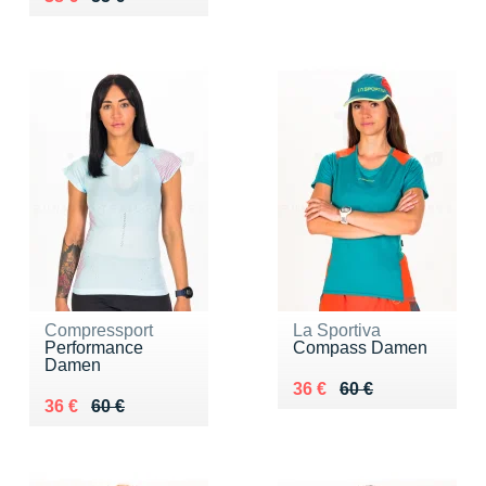
Compressport
La Sportiva
Performance
Compass Damen
Damen
Au lieu de 60 €
Vendu 36 €
36 €
60 €
Au lieu de 60 €
Vendu 36 €
36 €
60 €