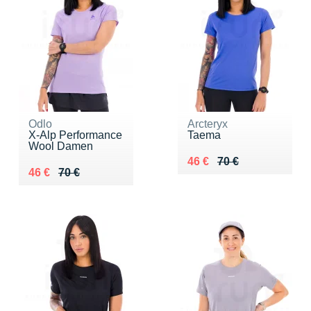
Odlo
Arcteryx
X-Alp Performance
Taema
Wool Damen
Au lieu de 70 €
Vendu 46 €
46 €
70 €
Au lieu de 70 €
Vendu 46 €
46 €
70 €