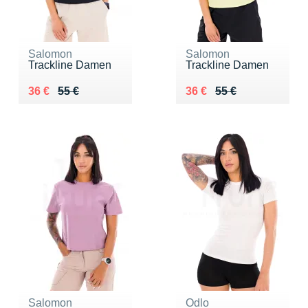
Salomon
Salomon
Trackline Damen
Trackline Damen
Au lieu de 55 €
Vendu 36 €
Au lieu de 55 €
Vendu 36 €
36 €
55 €
36 €
55 €
Salomon
Odlo