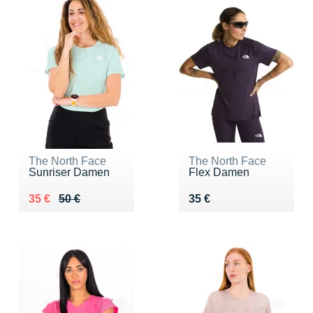
The North Face
The North Face
Sunriser Damen
Flex Damen
Au lieu de 50 €
Vendu 35 €
Vendu 35 €
35 €
50 €
35 €