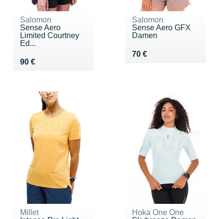
Salomon
Salomon
Sense Aero
Sense Aero GFX
Limited Courtney
Damen
Ed...
Vendu 70 €
70 €
Vendu 90 €
90 €
Millet
Hoka One One