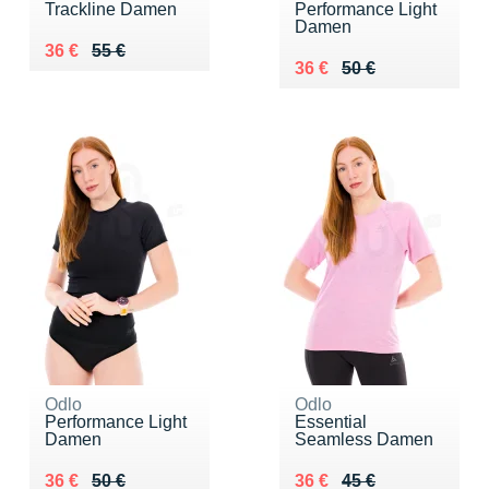
Trackline Damen
Performance Light
Damen
Au lieu de 55 €
Vendu 36 €
36 €
55 €
Au lieu de 50 €
Vendu 36 €
36 €
50 €
Odlo
Odlo
Performance Light
Essential
Damen
Seamless Damen
Au lieu de 50 €
Vendu 36 €
Au lieu de 45 €
Vendu 36 €
36 €
50 €
36 €
45 €