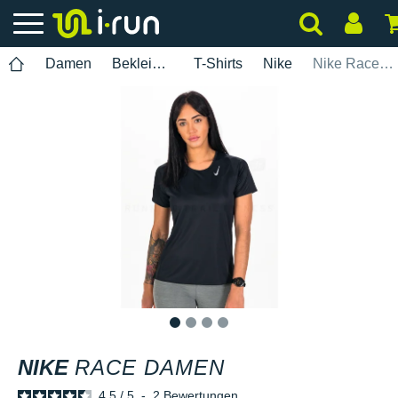
Damen
Bekleidung
T-Shirts
Nike
Nike Race Damen
1
2
3
4
NIKE
RACE DAMEN
4.5
/
5
-
2
Bewertungen