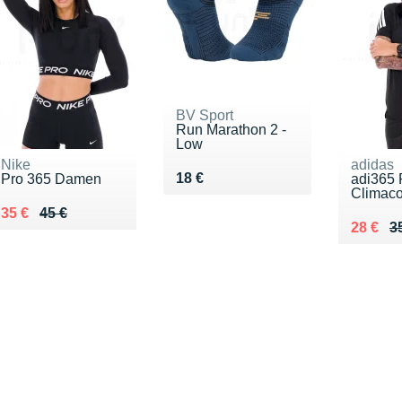
BV Sport
Run Marathon 2 -
Low
Nike
adidas
Vendu 18 €
18 €
Pro 365 Damen
adi365 
Climac
Au lieu de 45 €
Vendu 35 €
35 €
45 €
Au lieu
Vendu 
28 €
3