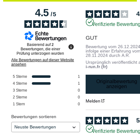
4.5
4
/
5
Verifizierte Bewertun
GUT
Basierend auf
2
Bewertung vom
26.12.202
Bewertungen, die einer
infolge einer Erfahrung vo
Prüfung unterzogen wurden
28.11.2024
durch
A.R.
Alle Bewertungen auf dieser Website
Ursprünglich veröffentlicht 
ansehen
i-run.fr (fr)
5
Sterne
1
Originalbewertung
4
Sterne
1
anzeigen
3
Sterne
0
2
Sterne
0
Melden
1
Stern
0
Bewertungen sortieren
5
Verifizierte Bewertun