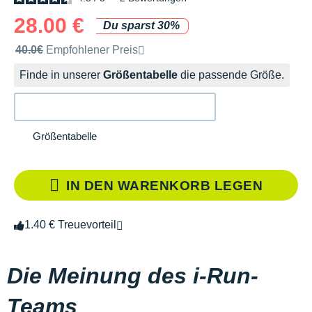
28.00 €
Du sparst 30%
Unverbindliche Preisempfehlung der Marke
40.0€
Empfohlener Preis
Finde in unserer
Größentabelle
die passende Größe.
Größentabelle
IN DEN WARENKORB LEGEN
1.40 € Treuevorteil
Die Meinung des i-Run-
Teams