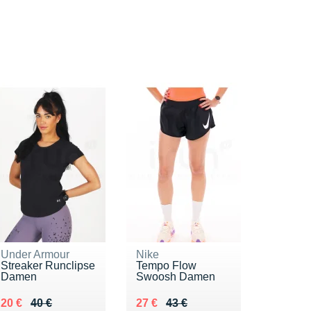
Under Armour
Nike
Streaker Runclipse
Tempo Flow
Damen
Swoosh Damen
Au lieu de 40 €
Vendu 20 €
Au lieu de 43 €
Vendu 27 €
20 €
40 €
27 €
43 €