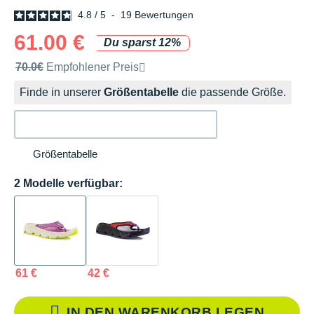
4.8
/
5
-
19
Bewertungen
61.00 €
Du sparst 12%
Unverbindliche Preisempfehlung der Marke
70.0€
Empfohlener Preis
Finde in unserer
Größentabelle
die passende Größe.
Größentabelle
2 Modelle verfügbar:
61 €
42 €
IN DEN WARENKORB LEGEN