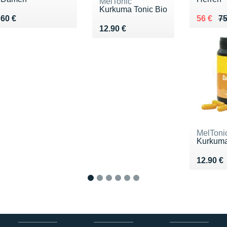
MelTonic
Kurkuma Tonic Bio
Vendu 60 €
Au lieu 
Vendu 5
60 €
56 €
75
Vendu 12.90 €
12.90 €
MelToni
Kurkuma
Vendu 1
12.90 €
1
2
3
4
5
6