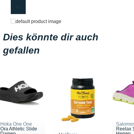
Dies könnte dir auch
gefallen
Hoka One One
Salomo
Ora Athletic Slide
Reelax S
Damen
Herren