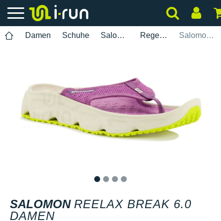
Damen
Schuhe
Salomon
Regeneration
Salomon Reelax Break 6.0 Damen
1
2
3
4
SALOMON
REELAX BREAK 6.0
DAMEN