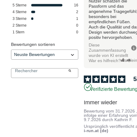
Nutzer schätzen die
5
Sterne
16
Passform und das
angenehme Tragegefühl
4
Sterne
2
besonders bei
3
Sterne
1
empfindlichen Füßen.
2
Sterne
0
Auch die Qualität und da
Design werden durchwe
1
Stern
0
positiv hervorgehoben.
Bewertungen sortieren
Diese
Zusammenfassung
wurde von KI erstellt
Ja
Nei
War es hilfreich?
5
Verifizierte Bewertun
Immer wieder
Bewertung vom
31.7.2026
infolge einer Erfahrung vo
9.7.2026
durch
Kathrin F.
Ursprünglich veröffentlicht 
i-run.at (de)