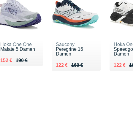
Hoka One One
Saucony
Hoka On
Mafate 5 Damen
Peregrine 16
Speedgo
Damen
Damen
Au lieu de 190 €
Vendu 152 €
152 €
190 €
Au lieu de 160 €
Vendu 122 €
Au lieu 
Vendu 1
122 €
160 €
122 €
1