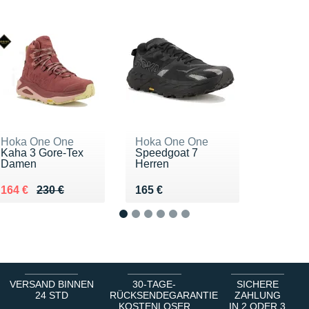
Hoka One One
Hoka One One
Kaha 3 Gore-Tex
Speedgoat 7
Damen
Herren
Au lieu de 230 €
Vendu 164 €
Vendu 165 €
164 €
230 €
165 €
1
2
3
4
5
6
VERSAND BINNEN
30-TAGE-
SICHERE
24 STD
RÜCKSENDEGARANTIE
ZAHLUNG
KOSTENLOSER
IN 2 ODER 3