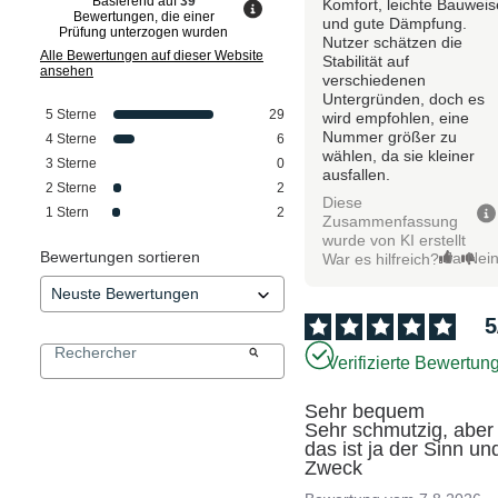
Basierend auf
39
Komfort, leichte Bauweis
Bewertungen, die einer
und gute Dämpfung.
Prüfung unterzogen wurden
Nutzer schätzen die
Alle Bewertungen auf dieser Website
Stabilität auf
ansehen
verschiedenen
Untergründen, doch es
5
Sterne
29
wird empfohlen, eine
Nummer größer zu
4
Sterne
6
wählen, da sie kleiner
3
Sterne
0
ausfallen.
2
Sterne
2
Diese
1
Stern
2
Zusammenfassung
wurde von KI erstellt
Bewertungen sortieren
Ja
Nei
War es hilfreich?
5
Verifizierte Bewertun
Sehr bequem 

Sehr schmutzig, aber 
das ist ja der Sinn und
Zweck