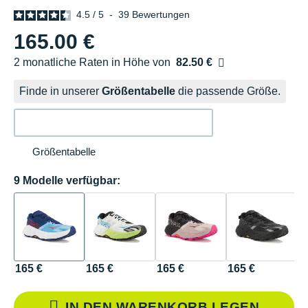
4.5
/
5
-
39
Bewertungen
165.00 €
2 monatliche Raten in Höhe von
82.50 €
Ohne Zusatzkosten
Finde in unserer
Größentabelle
die passende Größe.
Größentabelle
9 Modelle verfügbar:
165 €
165 €
165 €
165 €
1
IN DEN WARENKORB LEGEN