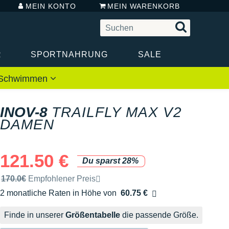
MEIN KONTO
MEIN WARENKORB
R
SPORTNAHRUNG
SALE
 / Schwimmen
INOV-8
TRAILFLY MAX V2
DAMEN
121.50 €
Du sparst 28%
Unverbindliche Preisempfehlung der Marke
170.0€
Empfohlener Preis
2 monatliche Raten in Höhe von
60.75 €
Ohne Zusatzkosten
Finde in unserer
Größentabelle
die passende Größe.