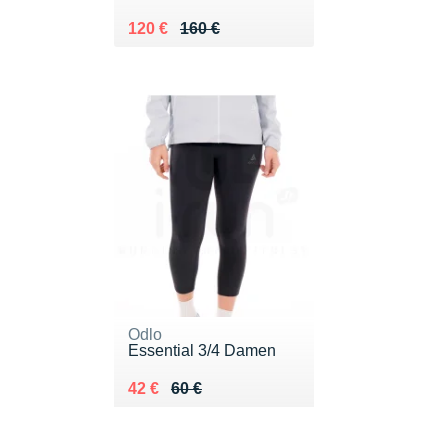
Au lieu de 160 €
Vendu 120 €
120 €
160 €
Odlo
Essential 3/4 Damen
Au lieu de 60 €
Vendu 42 €
42 €
60 €