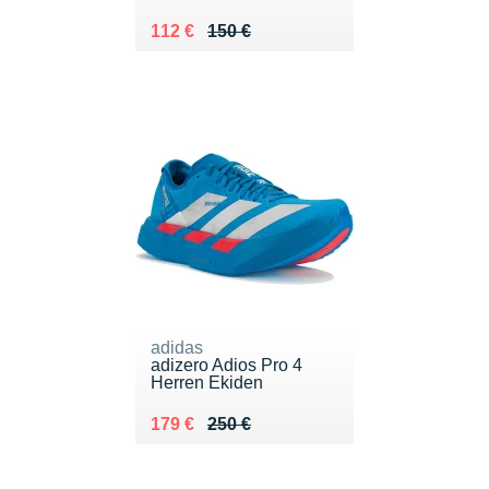
Au lieu de 150 €
Vendu 112 €
112 €
150 €
adidas
adizero Adios Pro 4
Herren Ekiden
Au lieu de 250 €
Vendu 179 €
179 €
250 €