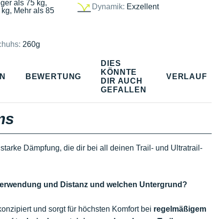
ger als 75 kg,
Dynamik:
Exzellent
 kg, Mehr als 85
chuhs:
260g
DIES
KÖNNTE
EN
BEWERTUNG
VERLAUF
DIR AUCH
GEFALLEN
ms
arke Dämpfung, die dir bei all deinen Trail- und Ultratrail-
he Verwendung und Distanz und welchen Untergrund?
onzipiert und sorgt für höchsten Komfort bei
regelmäßigem