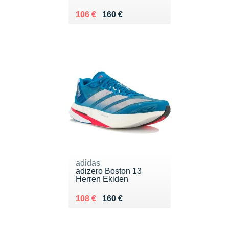
Au lieu de 160 €
Vendu 106 €
106 €
160 €
adidas
adizero Boston 13
Herren Ekiden
Au lieu de 160 €
Vendu 108 €
108 €
160 €