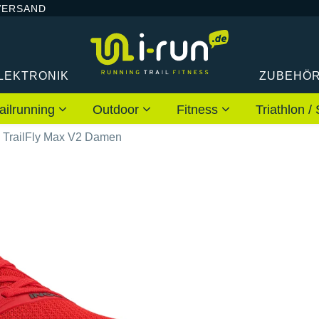
VERSAND
LEKTRONIK
ZUBEHÖ
ailrunning
Outdoor
Fitness
Triathlon
8 TrailFly Max V2 Damen