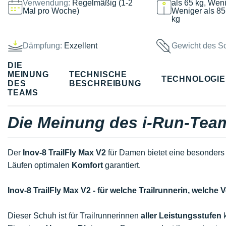
Verwendung:
Regelmäßig (1-2
als 65 kg, Weni
Mal pro Woche)
Weniger als 85
kg
Dämpfung:
Exzellent
Gewicht des S
DIE
MEINUNG
TECHNISCHE
TECHNOLOGI
DES
BESCHREIBUNG
TEAMS
Die Meinung des i-Run-Tea
Der
Inov-8 TrailFly Max V2
für Damen bietet eine besonders st
Läufen optimalen
Komfort
garantiert.
Inov-8 TrailFly Max V2 - für welche Trailrunnerin, welc
Dieser Schuh ist für Trailrunnerinnen
aller Leistungsstufen
k