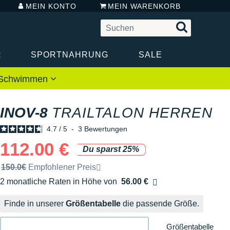
MEIN KONTO
MEIN WARENKORB
R
SPORTNAHRUNG
SALE
 / Schwimmen
INOV-8
TRAILTALON HERREN
4.7
/
5
-
3
Bewertungen
112.00 €
Du sparst 25%
Unverbindliche Preisempfehlung der Marke
150.0€
Empfohlener Preis
2 monatliche Raten in Höhe von
56.00 €
Ohne Zusatzkosten
Finde in unserer
Größentabelle
die passende Größe.
Größentabelle