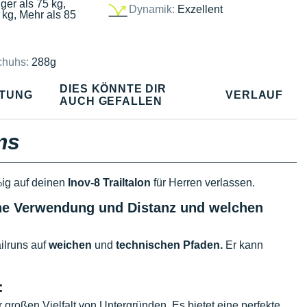
ger als 75 kg,
Dynamik:
Exzellent
 kg, Mehr als 85
chuhs:
288g
DIES KÖNNTE DIR
TUNG
VERLAUF
AUCH GEFALLEN
ms
ig auf deinen
Inov-8 Trailtalon
für Herren verlassen.
elche Verwendung und Distanz und welchen
ailruns auf
weichen
und
technischen Pfaden.
Er kann
:
ner großen Vielfalt von Untergründen. Es bietet eine perfekte