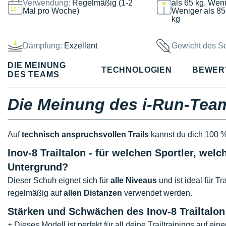
Verwendung:
Regelmäßig (1-2
als 65 kg, Weni
Mal pro Woche)
Weniger als 85
kg
Dämpfung:
Exzellent
Gewicht des S
DIE MEINUNG
TECHNOLOGIEN
BEWER
DES TEAMS
Die Meinung des i-Run-Tea
Auf
technisch anspruchsvollen Trails
kannst du dich 100 %
Inov-8 Trailtalon - für welchen Sportler, w
Untergrund?
Dieser Schuh eignet sich für
alle Niveaus
und ist ideal für Tr
regelmäßig auf
allen Distanzen
verwendet werden.
Stärken und Schwächen des Inov-8 Trailtalon
+ Dieses Modell ist perfekt für all deine Trailtrainings auf ei