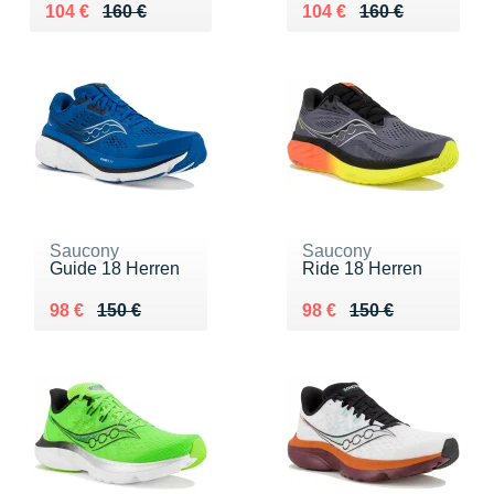
Au lieu de 160 €
Vendu 104 €
Au lieu de 160 €
Vendu 104 €
104 €
160 €
104 €
160 €
Saucony
Saucony
Guide 18 Herren
Ride 18 Herren
Au lieu de 150 €
Vendu 98 €
Au lieu de 150 €
Vendu 98 €
98 €
150 €
98 €
150 €