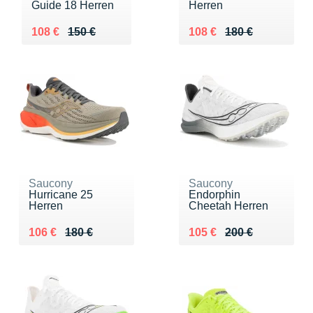
Guide 18 Herren
Herren
Au lieu de 150 €
Vendu 108 €
Au lieu de 180 €
Vendu 108 €
108 €
150 €
108 €
180 €
Saucony
Saucony
Hurricane 25
Endorphin
Herren
Cheetah Herren
Au lieu de 180 €
Vendu 106 €
Au lieu de 200 €
Vendu 105 €
106 €
180 €
105 €
200 €