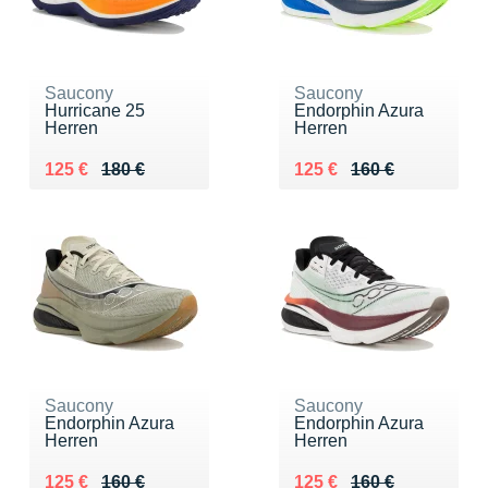
Saucony
Saucony
Hurricane 25
Endorphin Azura
Herren
Herren
Au lieu de 180 €
Vendu 125 €
Au lieu de 160 €
Vendu 125 €
125 €
180 €
125 €
160 €
Saucony
Saucony
Endorphin Azura
Endorphin Azura
Herren
Herren
Au lieu de 160 €
Vendu 125 €
Au lieu de 160 €
Vendu 125 €
125 €
160 €
125 €
160 €