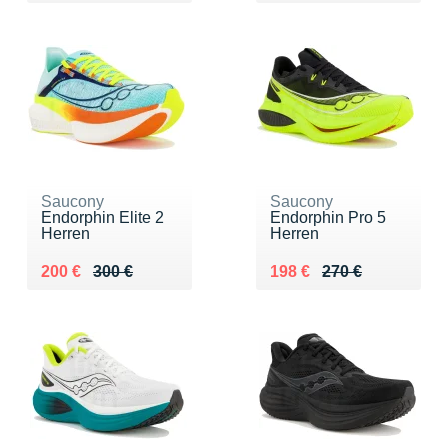
Saucony
Saucony
Endorphin Elite 2
Endorphin Pro 5
Herren
Herren
Au lieu de 300 €
Vendu 200 €
Au lieu de 270 €
Vendu 198 €
200 €
300 €
198 €
270 €