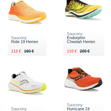
Saucony
Saucony
Endorphin
Ride 19 Herren
Cheetah Herren
Au lieu de 160 €
Vendu 112 €
Au lieu de 200 €
Vendu 110 €
112 €
160 €
110 €
200 €
Saucony
Saucony
Hurricane 24