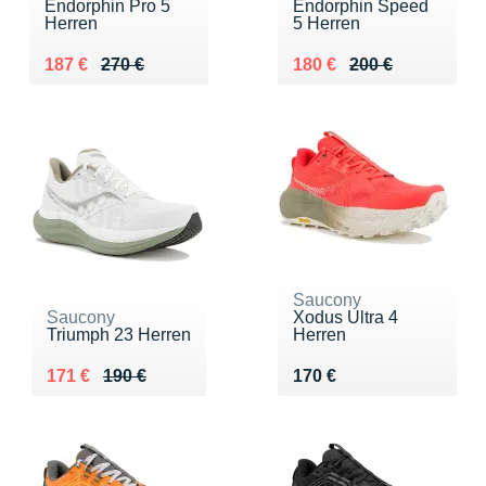
Endorphin Pro 5
Endorphin Speed
Herren
5 Herren
Au lieu de 270 €
Vendu 187 €
Au lieu de 200 €
Vendu 180 €
187 €
270 €
180 €
200 €
Saucony
Saucony
Xodus Ultra 4
Triumph 23 Herren
Herren
Au lieu de 190 €
Vendu 171 €
Vendu 170 €
171 €
190 €
170 €