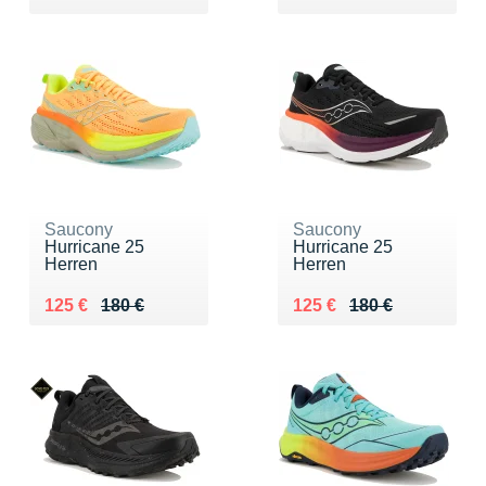
Saucony
Saucony
Hurricane 25
Hurricane 25
Herren
Herren
Au lieu de 180 €
Vendu 125 €
Au lieu de 180 €
Vendu 125 €
125 €
180 €
125 €
180 €