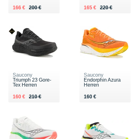
Au lieu de 200 €
Vendu 166 €
Au lieu de 220 €
Vendu 165 €
166 €
200 €
165 €
220 €
Saucony
Saucony
Triumph 23 Gore-
Endorphin Azura
Tex Herren
Herren
Au lieu de 210 €
Vendu 160 €
Vendu 160 €
160 €
210 €
160 €