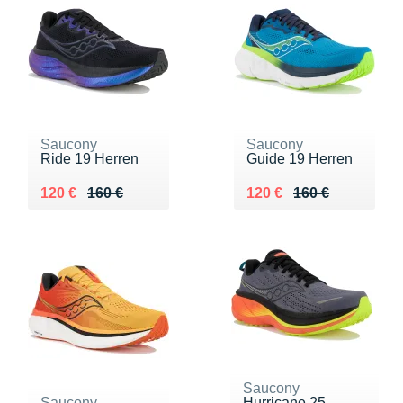
Saucony
Saucony
Ride 19 Herren
Guide 19 Herren
Au lieu de 160 €
Vendu 120 €
Au lieu de 160 €
Vendu 120 €
120 €
160 €
120 €
160 €
Saucony
Saucony
Hurricane 25