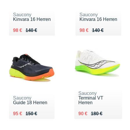
Saucony
Saucony
Kinvara 16 Herren
Kinvara 16 Herren
Au lieu de 140 €
Vendu 98 €
Au lieu de 140 €
Vendu 98 €
98 €
140 €
98 €
140 €
Saucony
Saucony
Terminal VT
Guide 18 Herren
Herren
Au lieu de 150 €
Vendu 95 €
Au lieu de 180 €
Vendu 90 €
95 €
150 €
90 €
180 €