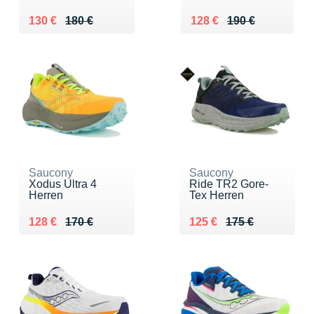
Au lieu de 180 €
Vendu 130 €
Au lieu de 190 €
Vendu 128 €
130 €
180 €
128 €
190 €
Saucony
Saucony
Xodus Ultra 4
Ride TR2 Gore-
Herren
Tex Herren
Au lieu de 170 €
Vendu 128 €
Au lieu de 175 €
Vendu 125 €
128 €
170 €
125 €
175 €