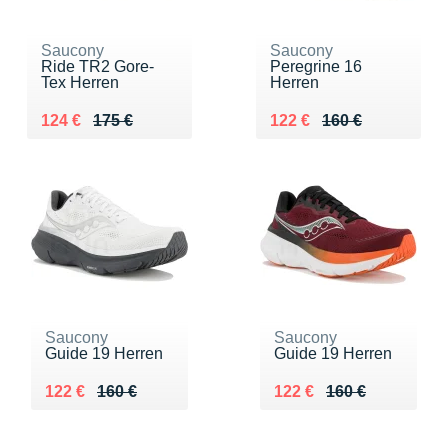
Saucony
Saucony
Ride TR2 Gore-
Peregrine 16
Tex Herren
Herren
Au lieu de 175 €
Vendu 124 €
Au lieu de 160 €
Vendu 122 €
124 €
175 €
122 €
160 €
Saucony
Saucony
Guide 19 Herren
Guide 19 Herren
Au lieu de 160 €
Vendu 122 €
Au lieu de 160 €
Vendu 122 €
122 €
160 €
122 €
160 €