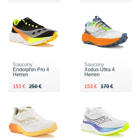
Saucony
Saucony
Endorphin Pro 4
Xodus Ultra 4
Herren
Herren
Au lieu de 250 €
Vendu 153 €
Au lieu de 170 €
Vendu 153 €
153 €
250 €
153 €
170 €