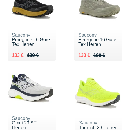
Saucony
Saucony
Peregrine 16 Gore-
Peregrine 16 Gore-
Tex Herren
Tex Herren
Au lieu de 180 €
Vendu 133 €
Au lieu de 180 €
Vendu 133 €
133 €
180 €
133 €
180 €
Saucony
Omni 23 ST
Saucony
Herren
Triumph 23 Herren