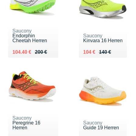
Saucony
Endorphin
Saucony
Cheetah Herren
Kinvara 16 Herren
Au lieu de 200 €
Vendu 104.40 €
Au lieu de 140 €
Vendu 104 €
104.40 €
200 €
104 €
140 €
Saucony
Peregrine 16
Saucony
Herren
Guide 19 Herren