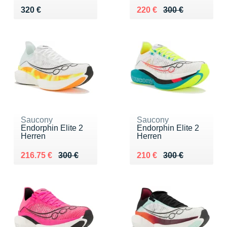
Vendu 320 €
Au lieu de 300 €
Vendu 220 €
320 €
220 €
300 €
Saucony
Saucony
Endorphin Elite 2
Endorphin Elite 2
Herren
Herren
Au lieu de 300 €
Vendu 216.75 €
Au lieu de 300 €
Vendu 210 €
216.75 €
300 €
210 €
300 €