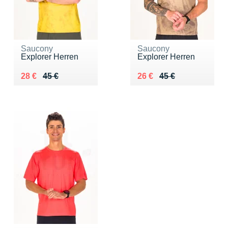
Saucony
Saucony
Explorer Herren
Explorer Herren
Au lieu de 45 €
Vendu 28 €
Au lieu de 45 €
Vendu 26 €
28 €
45 €
26 €
45 €