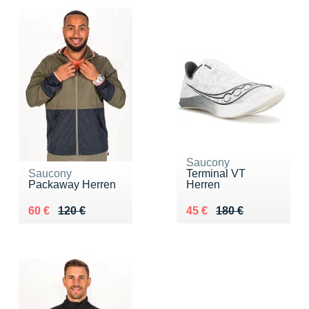
Saucony
Saucony
Terminal VT
Packaway Herren
Herren
Au lieu de 120 €
Vendu 60 €
Au lieu de 180 €
Vendu 45 €
60 €
120 €
45 €
180 €