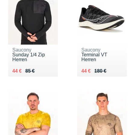
Saucony
Saucony
Sunday 1/4 Zip
Terminal VT
Herren
Herren
Au lieu de 85 €
Vendu 44 €
Au lieu de 180 €
Vendu 44 €
44 €
85 €
44 €
180 €