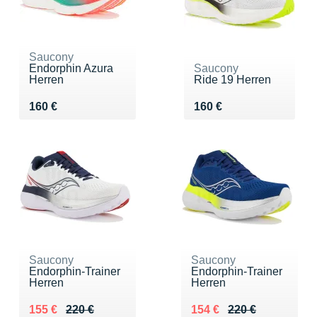
Saucony
Endorphin Azura
Saucony
Herren
Ride 19 Herren
Vendu 160 €
Vendu 160 €
160 €
160 €
Saucony
Saucony
Endorphin-Trainer
Endorphin-Trainer
Herren
Herren
Au lieu de 220 €
Vendu 155 €
Au lieu de 220 €
Vendu 154 €
155 €
220 €
154 €
220 €