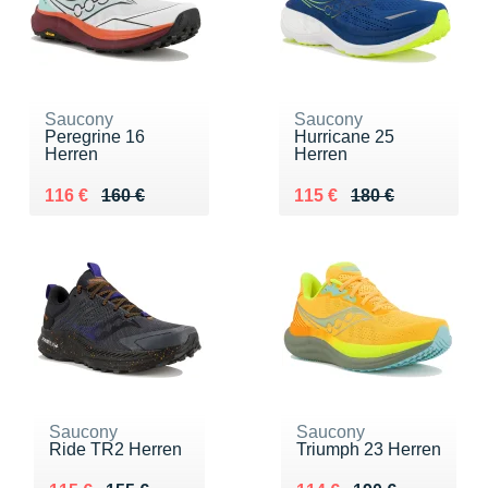
Saucony
Saucony
Peregrine 16
Hurricane 25
Herren
Herren
Au lieu de 160 €
Vendu 116 €
Au lieu de 180 €
Vendu 115 €
116 €
160 €
115 €
180 €
Saucony
Saucony
Ride TR2 Herren
Triumph 23 Herren