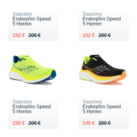
Saucony
Saucony
Endorphin Speed
Endorphin Speed
5 Herren
5 Herren
Au lieu de 200 €
Vendu 152 €
Au lieu de 200 €
Vendu 152 €
152 €
200 €
152 €
200 €
Saucony
Saucony
Endorphin Speed
Endorphin Speed
5 Herren
5 Herren
Au lieu de 200 €
Vendu 150 €
Au lieu de 200 €
Vendu 145 €
150 €
200 €
145 €
200 €