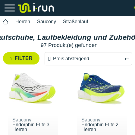
Herren
Saucony
Straßenlauf
ufschuhe, Laufbekleidung und Zubehör
97 Produkt(e) gefunden
FILTER
Preis absteigend
Preis absteigend
Preis aufsteigend
Saucony
Saucony
Endorphin Elite 3
Endorphin Elite 2
Herren
Herren