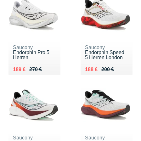
Saucony
Saucony
Endorphin Pro 5
Endorphin Speed
Herren
5 Herren London
Au lieu de 270 €
Vendu 189 €
Au lieu de 200 €
Vendu 188 €
189 €
270 €
188 €
200 €
Saucony
Saucony