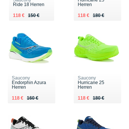
Ride 18 Herren
Herren
Au lieu de 150 €
Vendu 118 €
Au lieu de 180 €
Vendu 118 €
118 €
150 €
118 €
180 €
Saucony
Saucony
Endorphin Azura
Hurricane 25
Herren
Herren
Au lieu de 160 €
Vendu 118 €
Au lieu de 180 €
Vendu 118 €
118 €
160 €
118 €
180 €