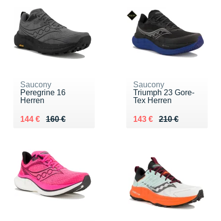
Saucony
Saucony
Peregrine 16
Triumph 23 Gore-
Herren
Tex Herren
Au lieu de 160 €
Vendu 144 €
Au lieu de 210 €
Vendu 143 €
144 €
160 €
143 €
210 €