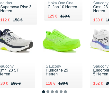
adidas
Hoka One One
Saucony
Supernova Rise 3
Clifton 10 Herren
Omni 23
Herren
Herren
Au lieu de 160 €
Vendu 125 €
125 €
160 €
Au lieu de 150 €
Vendu 112 €
Au lieu 
Vendu 1
112 €
150 €
130 €
1
Saucony
Saucony
Saucony
Omni 23 ST
Hurricane 25
Endorph
Herren
Herren
5 Herren
u lieu de 180 €
Vendu 130 €
Au lieu de 180 €
Vendu 118 €
Au lieu 
Vendu 1
130 €
180 €
118 €
180 €
152 €
2
1
2
3
4
5
6