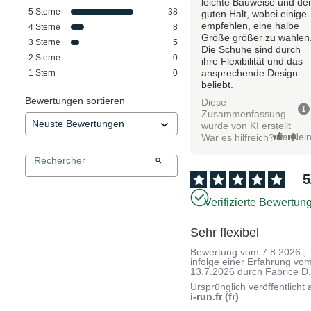
leichte Bauweise und de
5
Sterne
38
guten Halt, wobei einige
empfehlen, eine halbe
4
Sterne
8
Größe größer zu wählen
3
Sterne
5
Die Schuhe sind durch
2
Sterne
0
ihre Flexibilität und das
ansprechende Design
1
Stern
0
beliebt.
Bewertungen sortieren
Diese
Zusammenfassung
wurde von KI erstellt
Ja
Nei
War es hilfreich?
5
Verifizierte Bewertun
Sehr flexibel
Bewertung vom
7.8.2026
,
infolge einer Erfahrung vo
13.7.2026
durch
Fabrice D
Ursprünglich veröffentlicht 
i-run.fr (fr)