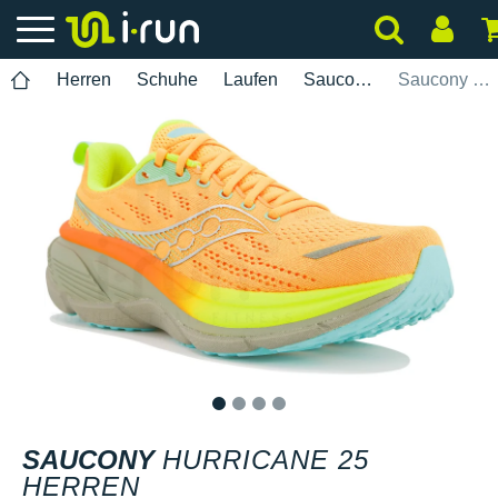
Herren
Schuhe
Laufen
Saucony
Saucony Hurricane 25 Herren
1
2
3
4
SAUCONY
HURRICANE 25
HERREN