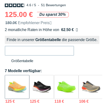
4.6
/
5
-
51
Bewertungen
125.00 €
Du sparst 30%
Unverbindliche Preisempfehlung der Marke
180.0€
Empfohlener Preis
2 monatliche Raten in Höhe von
62.50 €
Ohne Zusatzkosten
Finde in unserer
Größentabelle
die passende Größe.
Größentabelle
7 Modelle verfügbar:
125 €
125 €
118 €
106 €
1