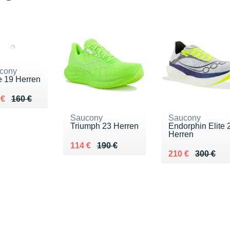
cony
e 19 Herren
ieu de 160 €
du 120 €
 €
160 €
Saucony
Saucony
Triumph 23 Herren
Endorphin Elite 
Herren
Au lieu de 190 €
Vendu 114 €
114 €
190 €
Au lieu de 300 €
Vendu 210 €
210 €
300 €