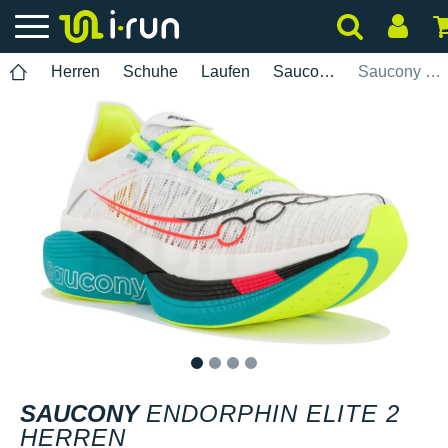
Herren
Schuhe
Laufen
Saucony
Saucony Endorphin Elite 2 Herren
1
2
3
4
SAUCONY
ENDORPHIN ELITE 2
HERREN