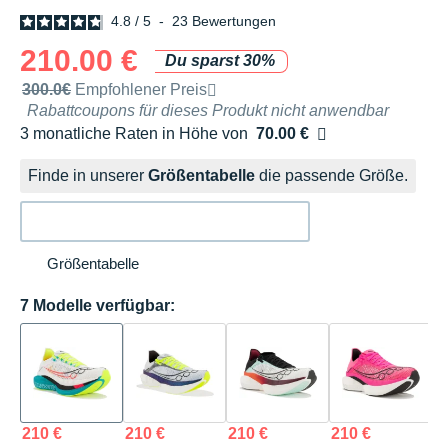
4.8
/
5
-
23
Bewertungen
210.00 €
Du sparst 30%
Unverbindliche Preisempfehlung der Marke
300.0€
Empfohlener Preis
Rabattcoupons für dieses Produkt nicht anwendbar
3 monatliche Raten in Höhe von
70.00 €
Ohne Zusatzkosten
Finde in unserer
Größentabelle
die passende Größe.
Größentabelle
7 Modelle verfügbar:
210 €
210 €
210 €
210 €
2