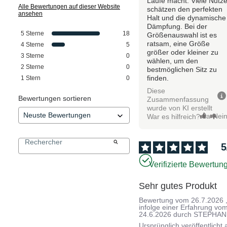
Läufe macht. Viele Nutze
Alle Bewertungen auf dieser Website
schätzen den perfekten
ansehen
Halt und die dynamische
Dämpfung. Bei der
5
Sterne
18
Größenauswahl ist es
ratsam, eine Größe
4
Sterne
5
größer oder kleiner zu
3
Sterne
0
wählen, um den
2
Sterne
0
bestmöglichen Sitz zu
finden.
1
Stern
0
Diese
Bewertungen sortieren
Zusammenfassung
wurde von KI erstellt
Ja
Nei
War es hilfreich?
5
Verifizierte Bewertun
Sehr gutes Produkt
Bewertung vom
26.7.2026
infolge einer Erfahrung vo
24.6.2026
durch
STEPHANE
Ursprünglich veröffentlicht 