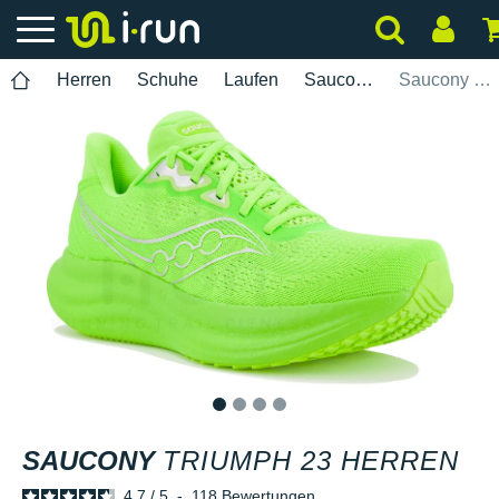
Herren
Schuhe
Laufen
Saucony
Saucony Triumph 23 Herren
1
2
3
4
SAUCONY
TRIUMPH 23 HERREN
4.7
/
5
-
118
Bewertungen