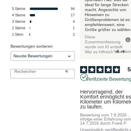
ideal für lange Strecken
5
Sterne
94
macht. Angesichts von
Hinweisen zu
4
Sterne
17
Größenproblemen ist es
3
Sterne
4
empfehlenswert, eine
2
Sterne
1
Größe größer zu wählen
1
Stern
2
Diese
Zusammenfassung
Bewertungen sortieren
wurde von KI erstellt
Ja
Nei
War es hilfreich?
5
Verifizierte Bewertun
Hervorragend, der 
Komfort ermöglicht es,
Kilometer um Kilomete
zu laufen.
Bewertung vom
7.8.2026
,
infolge einer Erfahrung vo
14.7.2026
durch
Frank P.
Ursprünglich veröffentlicht 