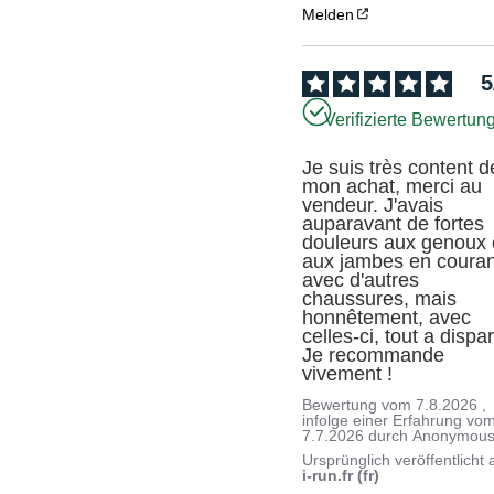
Melden
5
Verifizierte Bewertun
Je suis très content de
mon achat, merci au 
vendeur. J'avais 
auparavant de fortes 
douleurs aux genoux e
aux jambes en courant
avec d'autres 
chaussures, mais 
honnêtement, avec 
celles-ci, tout a dispar
Je recommande 
vivement !
Bewertung vom
7.8.2026
,
infolge einer Erfahrung vo
7.7.2026
durch
Anonymous
Ursprünglich veröffentlicht 
i-run.fr (fr)