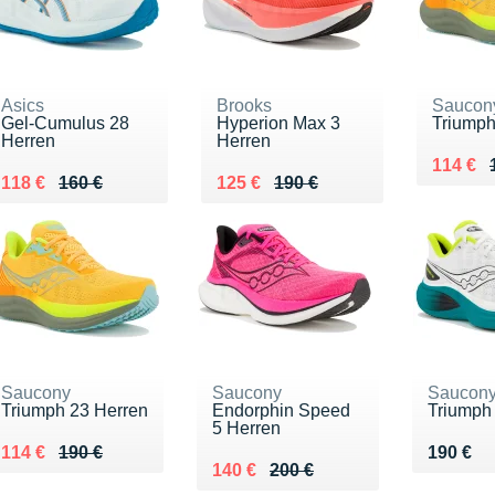
Asics
Brooks
Saucon
Gel-Cumulus 28
Hyperion Max 3
Triumph
Herren
Herren
Au lieu
Vendu 
114 €
Au lieu de 160 €
Vendu 118 €
Au lieu de 190 €
Vendu 125 €
118 €
160 €
125 €
190 €
Saucony
Saucony
Saucon
Triumph 23 Herren
Endorphin Speed
Triumph
5 Herren
Au lieu de 190 €
Vendu 114 €
Vendu 1
114 €
190 €
190 €
Au lieu de 200 €
Vendu 140 €
140 €
200 €