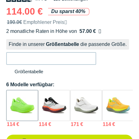
114.00 €
Du sparst 40%
Unverbindliche Preisempfehlung der Marke
190.0€
Empfohlener Preis
2 monatliche Raten in Höhe von
57.00 €
Ohne Zusatzkosten
Finde in unserer
Größentabelle
die passende Größe.
Größentabelle
6 Modelle verfügbar:
114 €
114 €
171 €
114 €
1