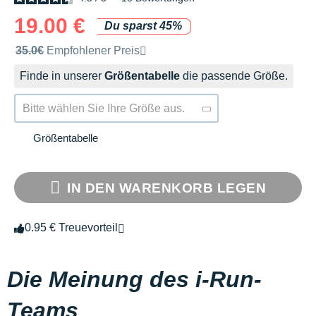
19.00 €
Du sparst 45%
Unverbindliche Preisempfehlung der Marke
35.0€
Empfohlener Preis
Finde in unserer
Größentabelle
die passende Größe.
Bitte wählen Sie Ihre Größe aus.
Größentabelle
IN DEN WARENKORB LEGEN
0.95 € Treuevorteil
Die Meinung des i-Run-
Teams