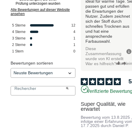
ideal für warme Tage. Si
Prüfung unterzogen wurden
passen gut und erfüllen
Alle Bewertungen auf dieser Website
die Erwartungen der
ansehen
Nutzer. Zudem zeichnet
sich der Stoff durch
5
Sterne
12
schnelles Trocknen aus
und hat eine
4
Sterne
4
ansprechende
3
Sterne
1
Farbauswahl.
2
Sterne
1
Diese
1
Stern
0
Zusammenfassung
wurde von KI erstellt
Bewertungen sortieren
Ja
Nei
War es hilfreich?
5
Verifizierte Bewertun
Super Qualität, wie 
erwartet
Bewertung vom
13.8.2025
infolge einer Erfahrung vo
17.7.2025
durch
Daniel P.