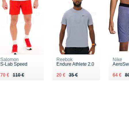
Salomon
Reebok
Nike
S-Lab Speed
Endure Athlete 2.0
AeroSwi
Au lieu de 110 €
Vendu 70 €
Au lieu de 35 €
Vendu 20 €
Au lieu
Vendu 
70 €
110 €
20 €
35 €
64 €
8