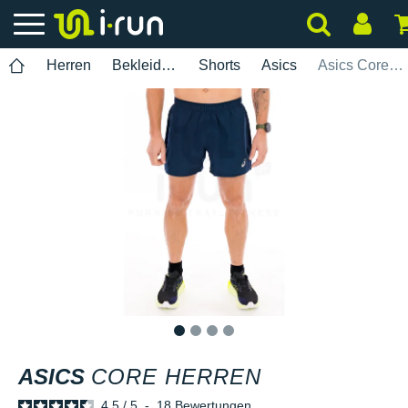
Herren
Bekleidung
Shorts
Asics
Asics Core Herren
1
2
3
4
ASICS
CORE HERREN
4.5
/
5
-
18
Bewertungen