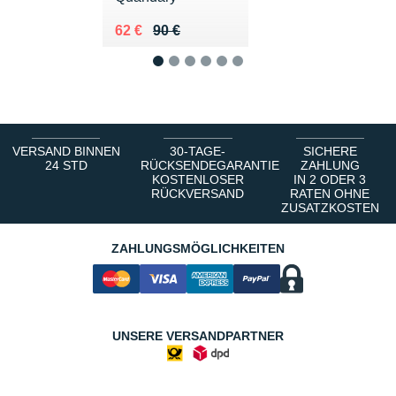
Au lieu de 90 €
Vendu 62 €
62 €
90 €
1
2
3
4
5
6
VERSAND BINNEN
30-TAGE-
SICHERE
24 STD
RÜCKSENDEGARANTIE
ZAHLUNG
KOSTENLOSER
IN 2 ODER 3
RÜCKVERSAND
RATEN OHNE
ZUSATZKOSTEN
ZAHLUNGSMÖGLICHKEITEN
UNSERE VERSANDPARTNER