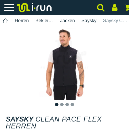
Herren
Bekleidung
Jacken
Saysky
Saysky Clean Pace Flex Herren
1
2
3
4
SAYSKY
CLEAN PACE FLEX
HERREN