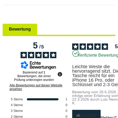
Bewertung
5
5
/
5
Verifizierte Bewertun
Leichte Weste die 
hervorragend sitzt. Die
Basierend auf
1
Tasche reicht für ein 
Bewertungen, die einer
iPhone 16 Pro, oder 
Prüfung unterzogen wurden
Schlüssel und 2-3 Gel
Alle Bewertungen auf dieser Website
ansehen
Bewertung vom
26.6.2026
infolge einer Erfahrung vo
22.3.2026
durch
Lutz Henn
5
Sterne
1
K.
4
Sterne
0
3
Sterne
0
Hilfreich
(0)
2
Sterne
0
Melden