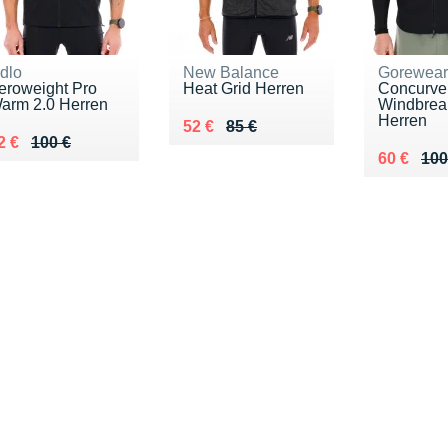
dlo
New Balance
Gorewear
eroweight Pro
Heat Grid Herren
Concurve
arm 2.0 Herren
Windbrea
Herren
Au lieu de 85 €
Vendu 52 €
52 €
85 €
u lieu de 100 €
endu 62 €
2 €
100 €
Au lieu d
Vendu 60
60 €
100