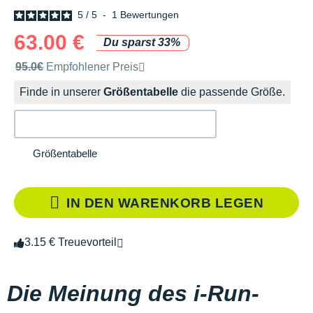
5
/
5
-
1
Bewertungen
63.00 €
Du sparst 33%
Unverbindliche Preisempfehlung der Marke
95.0€
Empfohlener Preis
Finde in unserer
Größentabelle
die passende Größe.
Größentabelle
IN DEN WARENKORB LEGEN
3.15 € Treuevorteil
Die Meinung des i-Run-