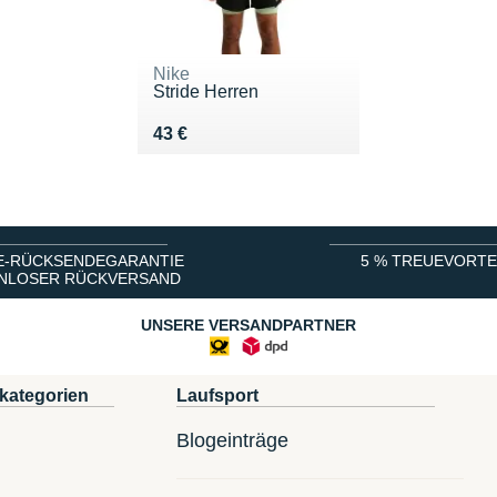
Nike
Stride Herren
Vendu 43 €
43 €
E-RÜCKSENDEGARANTIE
5 % TREUEVORTE
NLOSER RÜCKVERSAND
UNSERE VERSANDPARTNER
kategorien
Laufsport
Blogeinträge