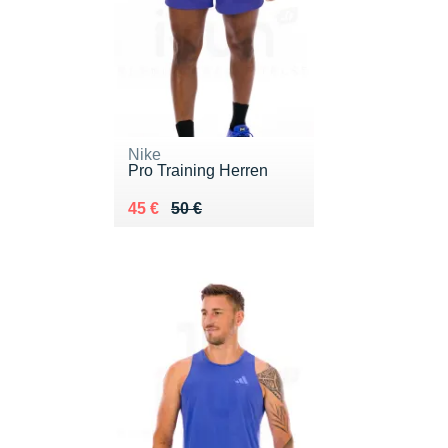
Nike
Pro Training Herren
Au lieu de 50 €
Vendu 45 €
45 €
50 €