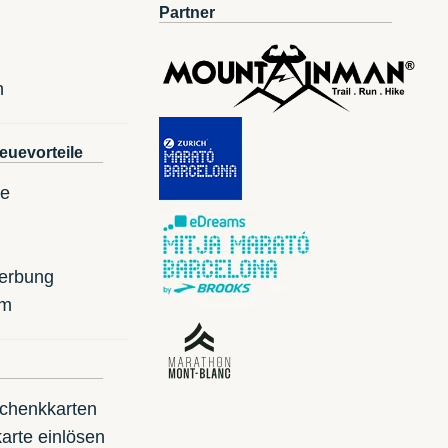
Partner
n
euevorteile
te
erbung
mm
schenkkarten
arte einlösen