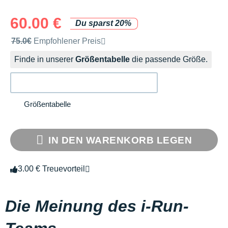
60.00 €
Du sparst 20%
Unverbindliche Preisempfehlung der Marke
75.0€
Empfohlener Preis
Finde in unserer
Größentabelle
die passende Größe.
Größentabelle
IN DEN WARENKORB LEGEN
3.00 € Treuevorteil
Die Meinung des i-Run-