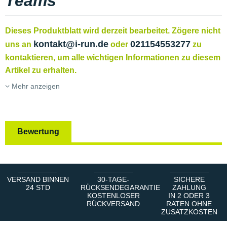
Teams
Dieses Produktblatt wird derzeit bearbeitet. Zögere nicht
kontakt@i-run.de
021154553277
uns an
oder
zu
kontaktieren, um alle wichtigen Informationen zu diesem
Artikel zu erhalten.
Mehr anzeigen
Bewertung
VERSAND BINNEN
30-TAGE-
SICHERE
24 STD
RÜCKSENDEGARANTIE
ZAHLUNG
KOSTENLOSER
IN 2 ODER 3
RÜCKVERSAND
RATEN OHNE
ZUSATZKOSTEN