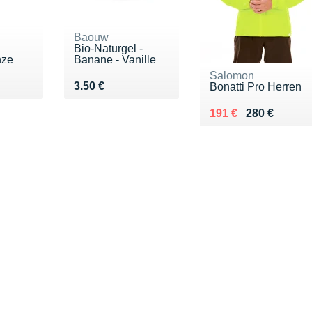
Baouw
l
Bio-Naturgel -
nze
Banane - Vanille
Salomon
€
Vendu 3.50 €
3.50 €
Bonatti Pro Herren
Au lieu de 280 €
Vendu 191 €
191 €
280 €