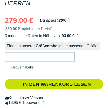
HERREN
279.00 €
Du sparst 20%
Unverbindliche Preisempfehlung der Marke
350.0€
Empfohlener Preis
3 monatliche Raten in Höhe von
93.00 €
Ohne Zusatzkosten
Finde in unserer
Größentabelle
die passende Größe.
Größentabelle
IN DEN WARENKORB LEGEN
Kostenloser Versand
13.95 € Treuevorteil