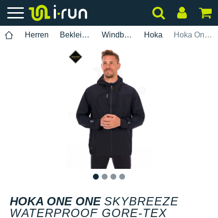
Herren
Bekleidung
Windbreaker
Hoka
Hoka One One Skybreeze Waterproof Gore-Tex Herren
1
2
3
4
HOKA ONE ONE
SKYBREEZE
WATERPROOF GORE-TEX