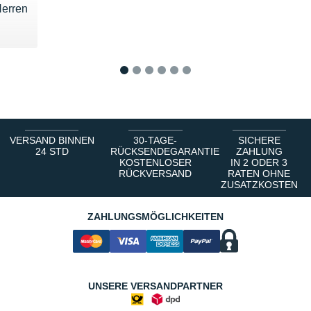
erren
10 €
1
2
3
4
5
6
VERSAND BINNEN
30-TAGE-
SICHERE
24 STD
RÜCKSENDEGARANTIE
ZAHLUNG
KOSTENLOSER
IN 2 ODER 3
RÜCKVERSAND
RATEN OHNE
ZUSATZKOSTEN
ZAHLUNGSMÖGLICHKEITEN
UNSERE VERSANDPARTNER