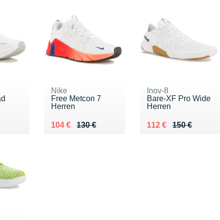
Nike
Inov-8
ad
Free Metcon 7
Bare-XF Pro Wide
Herren
Herren
40 €
Au lieu de 130 €
Vendu 104 €
Au lieu de 150 €
Vendu 112 €
104 €
130 €
112 €
150 €