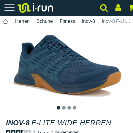
Herren
Schuhe
Fitness
Inov-8
Inov-8 F-Lite Wide Herren
1
2
3
4
INOV-8
F-LITE WIDE HERREN
3.3
/
5
-
3
Bewertungen