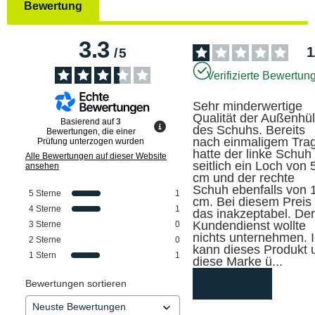
Bewertung
3.3
1
/
5
Verifizierte Bewertun
Sehr minderwertige 
Qualität der Außenhüll
Basierend auf
3
des Schuhs. Bereits 
Bewertungen, die einer
nach einmaligem Trag
Prüfung unterzogen wurden
hatte der linke Schuh 
Alle Bewertungen auf dieser Website
seitlich ein Loch von 5
ansehen
cm und der rechte 
Schuh ebenfalls von 1
5
Sterne
1
cm. Bei diesem Preis i
4
Sterne
1
das inakzeptabel. Der
Kundendienst wollte 
3
Sterne
0
nichts unternehmen. I
2
Sterne
0
kann dieses Produkt u
1
Stern
1
diese Marke ü
...
mehr lesen
Bewertungen sortieren