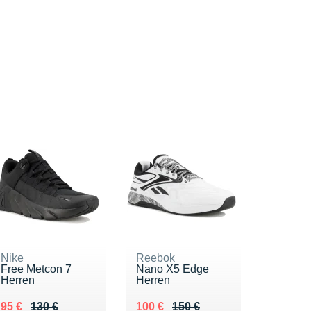
Nike
Reebok
Free Metcon 7
Nano X5 Edge
Herren
Herren
Au lieu de 130 €
Vendu 95 €
Au lieu de 150 €
Vendu 100 €
95 €
130 €
100 €
150 €