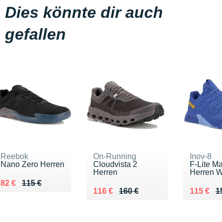
Dies könnte dir auch
gefallen
Reebok
On-Running
Inov-8
Nano Zero Herren
Cloudvista 2
F-Lite M
Herren
Herren 
Au lieu de 115 €
Vendu 82 €
82 €
115 €
Au lieu de 160 €
Vendu 116 €
Au lieu 
Vendu 1
116 €
160 €
115 €
1