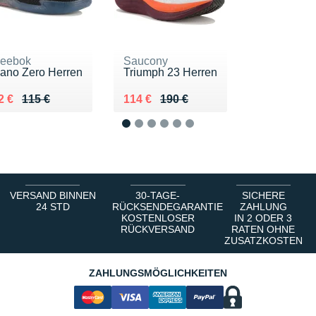
eebok
Saucony
ano Zero Herren
Triumph 23 Herren
u lieu de 115 €
endu 82 €
Au lieu de 190 €
Vendu 114 €
2 €
115 €
114 €
190 €
1
2
3
4
5
6
VERSAND BINNEN
30-TAGE-
SICHERE
24 STD
RÜCKSENDEGARANTIE
ZAHLUNG
KOSTENLOSER
IN 2 ODER 3
RÜCKVERSAND
RATEN OHNE
ZUSATZKOSTEN
ZAHLUNGSMÖGLICHKEITEN