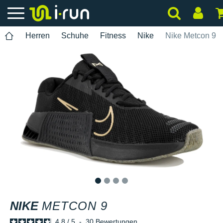
Herren
Schuhe
Fitness
Nike
Nike Metcon 9
1
2
3
4
NIKE
METCON 9
4.8
/
5
-
30
Bewertungen