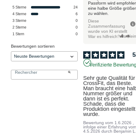
Passform wird empfohle
5
Sterne
24
eine halbe Größe größe
zu wählen.
4
Sterne
6
Diese
3
Sterne
0
Zusammenfassung
2
Sterne
0
wurde von KI erstellt
1
Stern
0
Ja
Nei
War es hilfreich?
Bewertungen sortieren
5
Verifizierte Bewertun
Sehr gute Qualität für 
CrossFit, das Beste. 
Man braucht eine halb
Nummer größer und 
dann ist es perfekt. 
Schade, dass die 
Produktion eingestellt 
wurde.
Bewertung vom
1.6.2026
,
infolge einer Erfahrung vo
4.5.2026
durch
Benjamin L