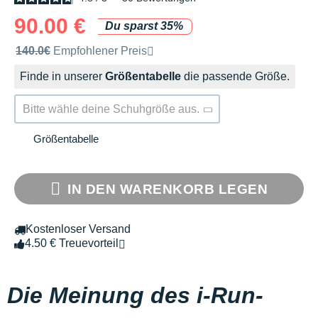
90.00 €
Du sparst 35%
Unverbindliche Preisempfehlung der Marke
140.0€
Empfohlener Preis
Finde in unserer
Größentabelle
die passende Größe.
Bitte wähle deine Schuhgröße aus.
Größentabelle
IN DEN WARENKORB LEGEN
Kostenloser Versand
4.50 € Treuevorteil
Die Meinung des i-Run-