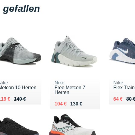
gefallen
Nike
Nike
Nike
Metcon 10 Herren
Free Metcon 7
Flex Trai
Herren
Au lieu de 140 €
Vendu 119 €
Au lieu d
Vendu 64
119 €
140 €
64 €
80 
Au lieu de 130 €
Vendu 104 €
104 €
130 €