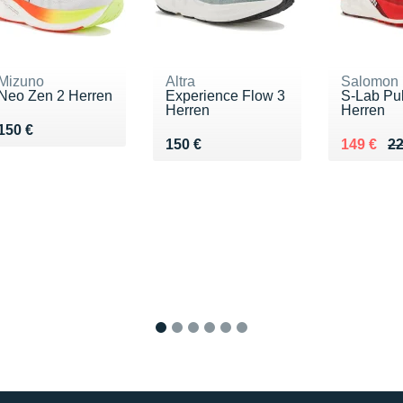
Mizuno
Altra
Salomon
Neo Zen 2 Herren
Experience Flow 3
S-Lab Pul
Herren
Herren
Vendu 150 €
150 €
Vendu 150 €
Au lieu d
Vendu 14
150 €
149 €
22
1
2
3
4
5
6