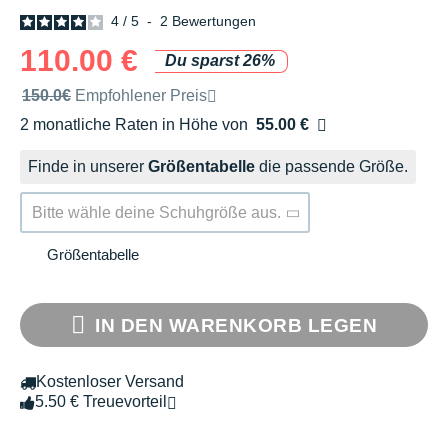
4
/
5
-
2
Bewertungen
110.00 €
Du sparst 26%
Unverbindliche Preisempfehlung der Marke
150.0€
Empfohlener Preis
2 monatliche Raten in Höhe von
55.00 €
Ohne Zusatzkosten
Finde in unserer
Größentabelle
die passende Größe.
Bitte wähle deine Schuhgröße aus.
Größentabelle
IN DEN WARENKORB LEGEN
Kostenloser Versand
5.50 € Treuevorteil