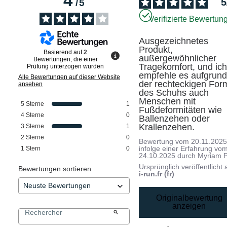
4
5
/
5
Verifizierte Bewertun
Ausgezeichnetes 
Produkt, 
Basierend auf
2
außergewöhnlicher 
Bewertungen, die einer
Tragekomfort, und ich
Prüfung unterzogen wurden
empfehle es aufgrund
Alle Bewertungen auf dieser Website
der rechteckigen Form
ansehen
des Schuhs auch 
Menschen mit 
5
Sterne
1
Fußdeformitäten wie 
4
Sterne
0
Ballenzehen oder 
Krallenzehen.
3
Sterne
1
2
Sterne
0
Bewertung vom
20.11.202
infolge einer Erfahrung vo
1
Stern
0
24.10.2025
durch
Myriam P
Ursprünglich veröffentlicht 
Bewertungen sortieren
i-run.fr (fr)
Originalbewertung
anzeigen