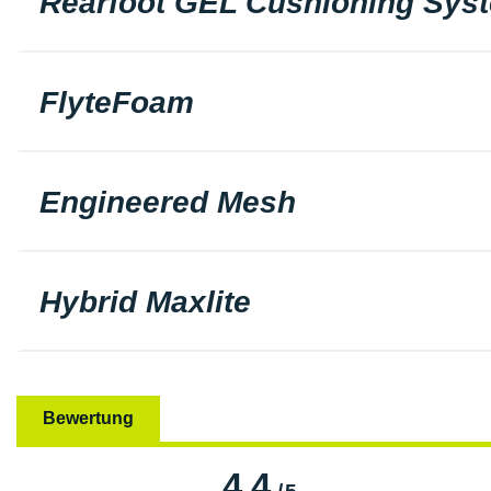
Rearfoot GEL Cushioning Sys
FlyteFoam
Engineered Mesh
Hybrid Maxlite
Bewertung
4.4