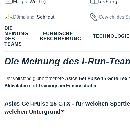
Mal pro Woche)
als 85 kg
Dämpfung:
Sehr gut
Gewicht des S
DIE
MEINUNG
TECHNISCHE
TECHNOLOGI
DES
BESCHREIBUNG
TEAMS
Die Meinung des i-Run-Tea
Der vollständig überarbeitete
Asics Gel-Pulse 15 Gore-Tex
f
Aktivitäten
und
Trainings im Fitnessstudio.
Asics Gel-Pulse 15 GTX - für welchen Sportl
welchen Untergrund?