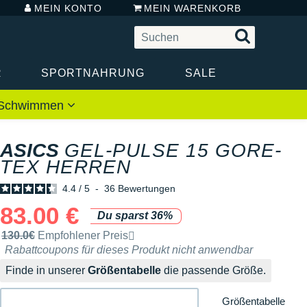
MEIN KONTO
MEIN WARENKORB
R
SPORTNAHRUNG
SALE
 / Schwimmen
ASICS
GEL-PULSE 15 GORE-
TEX HERREN
4.4
/
5
-
36
Bewertungen
83.00 €
Du sparst 36%
Unverbindliche Preisempfehlung der Marke
130.0€
Empfohlener Preis
Rabattcoupons für dieses Produkt nicht anwendbar
Finde in unserer
Größentabelle
die passende Größe.
Größentabelle