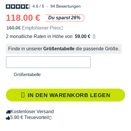
4.6
/
5
-
94
Bewertungen
118.00 €
Du sparst 26%
Unverbindliche Preisempfehlung der Marke
160.0€
Empfohlener Preis
2 monatliche Raten in Höhe von
59.00 €
Ohne Zusatzkosten
Finde in unserer
Größentabelle
die passende Größe.
Größentabelle
IN DEN WARENKORB LEGEN
Kostenloser Versand
5.90 € Treuevorteil