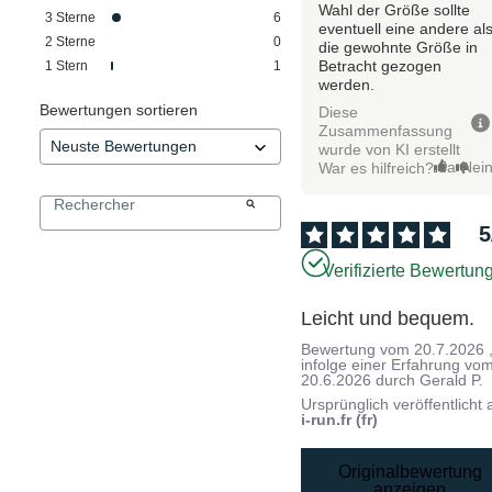
Wahl der Größe sollte
3
Sterne
6
eventuell eine andere al
2
Sterne
0
die gewohnte Größe in
Betracht gezogen
1
Stern
1
werden.
Bewertungen sortieren
Diese
Zusammenfassung
wurde von KI erstellt
Ja
Nei
War es hilfreich?
5
Verifizierte Bewertun
Leicht und bequem.
Bewertung vom
20.7.2026
infolge einer Erfahrung vo
20.6.2026
durch
Gerald P.
Ursprünglich veröffentlicht 
i-run.fr (fr)
Originalbewertung
anzeigen