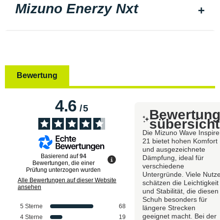
Mizuno Enerzy Nxt
Bewertung
4.6
/
5
Bewertun
sübersicht
Die Mizuno Wave Inspire
21 bietet hohen Komfort
und ausgezeichnete
Basierend auf
94
Dämpfung, ideal für
Bewertungen, die einer
verschiedene
Prüfung unterzogen wurden
Untergründe. Viele Nutz
Alle Bewertungen auf dieser Website
schätzen die Leichtigkeit
ansehen
und Stabilität, die diesen
Schuh besonders für
5
Sterne
68
längere Strecken
geeignet macht. Bei der
4
Sterne
19