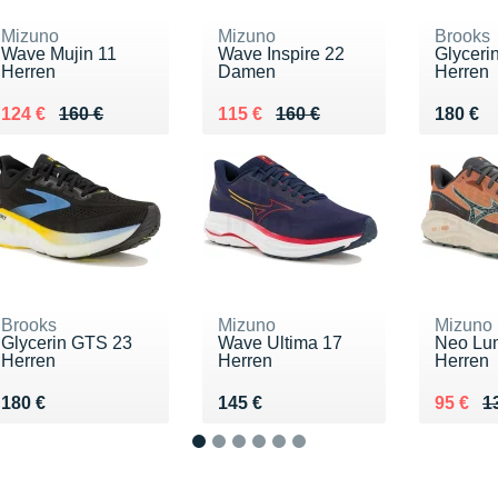
Mizuno
Mizuno
Brooks
Wave Mujin 11
Wave Inspire 22
Glyceri
Herren
Damen
Herren
Au lieu de 160 €
Vendu 124 €
Au lieu de 160 €
Vendu 115 €
Vendu 
124 €
160 €
115 €
160 €
180 €
Brooks
Mizuno
Mizuno
Glycerin GTS 23
Wave Ultima 17
Neo Lu
Herren
Herren
Herren
Vendu 180 €
Vendu 145 €
Au lieu
Vendu 
180 €
145 €
95 €
1
1
2
3
4
5
6