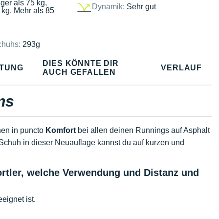
ger als 75 kg,
Dynamik:
Sehr gut
 kg, Mehr als 85
chuhs:
293g
DIES KÖNNTE DIR
TUNG
VERLAUF
AUCH GEFALLEN
ms
chen in puncto
Komfort
bei allen deinen Runnings auf Asphalt
Schuh in dieser Neuauflage kannst du auf kurzen und
portler, welche Verwendung und Distanz und
eignet ist.