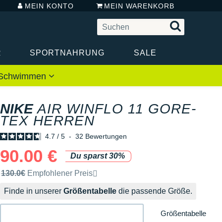
MEIN KONTO
MEIN WARENKORB
R
SPORTNAHRUNG
SALE
 / Schwimmen
NIKE
AIR WINFLO 11 GORE-
TEX HERREN
4.7
/
5
-
32
Bewertungen
90.00 €
Du sparst 30%
Unverbindliche Preisempfehlung der Marke
130.0€
Empfohlener Preis
Finde in unserer
Größentabelle
die passende Größe.
Größentabelle