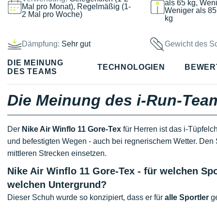
als 65 kg, Weni
Mal pro Monat), Regelmäßig (1-
Weniger als 85
2 Mal pro Woche)
kg
Dämpfung:
Sehr gut
Gewicht des S
DIE MEINUNG
TECHNOLOGIEN
BEWER
DES TEAMS
Die Meinung des i-Run-Tea
Der
Nike Air Winflo 11 Gore-Tex
für Herren ist das i-Tüpfel
und befestigten Wegen - auch bei regnerischem Wetter. Den 
mittleren Strecken einsetzen.
Nike Air Winflo 11 Gore-Tex - für welchen S
welchen Untergrund?
Dieser Schuh wurde so konzipiert, dass er für
alle Sportler
ge