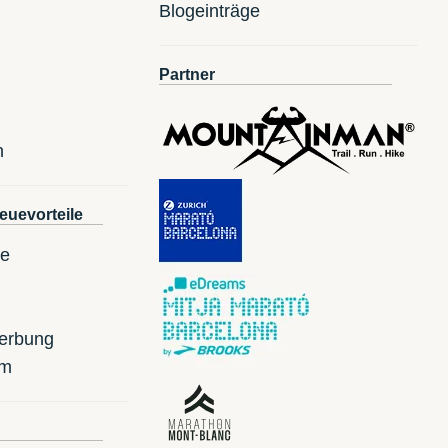
Blogeinträge
Partner
n
euevorteile
te
erbung
mm