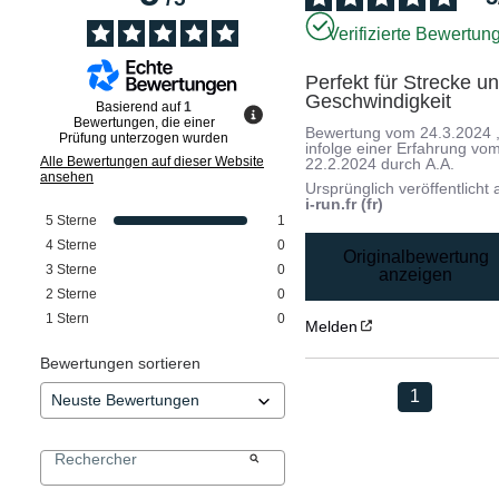
Verifizierte Bewertun
Perfekt für Strecke un
Geschwindigkeit
Basierend auf
1
Bewertungen, die einer
Bewertung vom
24.3.2024
Prüfung unterzogen wurden
infolge einer Erfahrung vo
Alle Bewertungen auf dieser Website
22.2.2024
durch
A.A.
ansehen
Ursprünglich veröffentlicht 
i-run.fr (fr)
5
Sterne
1
4
Sterne
0
Originalbewertung
3
Sterne
0
anzeigen
2
Sterne
0
1
Stern
0
Melden
Bewertungen sortieren
1