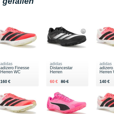
gefallen
adidas
adidas
adidas
adizero Finesse
Distancestar
adizero
Herren WC
Herren
Herren
Vendu 160 €
Au lieu de 80 €
Vendu 60 €
Vendu 
160 €
60 €
80 €
140 €