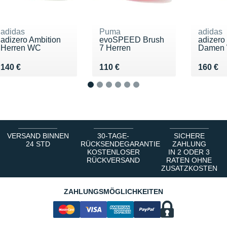
adidas
Puma
adidas
adizero Ambition
evoSPEED Brush
adizero
Herren WC
7 Herren
Damen
Vendu 140 €
Vendu 110 €
Vendu 
140 €
110 €
160 €
1
2
3
4
5
6
VERSAND BINNEN
30-TAGE-
SICHERE
24 STD
RÜCKSENDEGARANTIE
ZAHLUNG
KOSTENLOSER
IN 2 ODER 3
RÜCKVERSAND
RATEN OHNE
ZUSATZKOSTEN
ZAHLUNGSMÖGLICHKEITEN