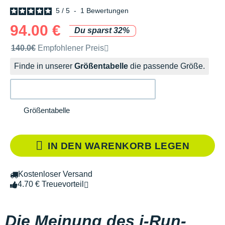
5
/
5
-
1
Bewertungen
94.00 €
Du sparst 32%
Unverbindliche Preisempfehlung der Marke
140.0€
Empfohlener Preis
Finde in unserer
Größentabelle
die passende Größe.
Größentabelle
IN DEN WARENKORB LEGEN
Kostenloser Versand
4.70 € Treuevorteil
Die Meinung des i-Run-