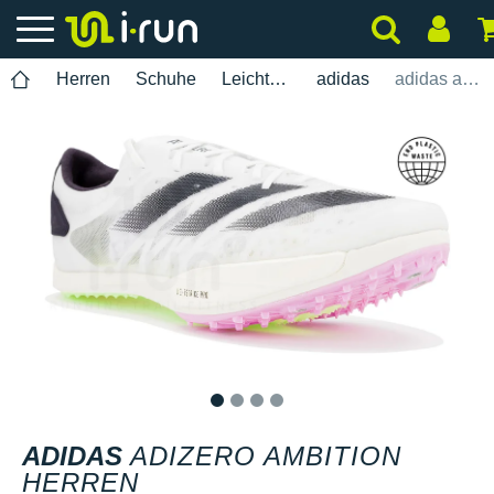
Herren
Schuhe
Leichtathletik
adidas
adidas adizero Ambition Herren
1
2
3
4
ADIDAS
ADIZERO AMBITION
HERREN