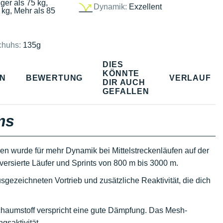
ger als 75 kg,
Dynamik:
Exzellent
 kg, Mehr als 85
chuhs:
135g
DIES
KÖNNTE
EN
BEWERTUNG
VERLAUF
DIR AUCH
GEFALLEN
ms
en wurde für mehr Dynamik bei Mittelstreckenläufen auf der
 versierte Läufer und Sprints von 800 m bis 3000 m.
sgezeichneten Vortrieb und zusätzliche Reaktivität, die dich
haumstoff verspricht eine gute Dämpfung. Das Mesh-
gsaktivität.