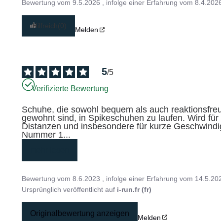
Bewertung vom
9.5.2026
, infolge einer Erfahrung vom
8.4.202
Hilfreich
(0)
Melden
5
/
5
Verifizierte Bewertung
Schuhe, die sowohl bequem als auch reaktionsfreud
gewohnt sind, in Spikeschuhen zu laufen. Wird für
Distanzen und insbesondere für kurze Geschwindigk
Nummer 1
...
mehr lesen
Bewertung vom
8.6.2023
, infolge einer Erfahrung vom
14.5.20
Ursprünglich veröffentlicht auf
i-run.fr (fr)
Originalbewertung anzeigen
Melden