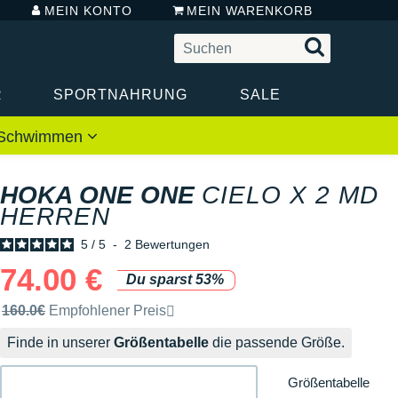
MEIN KONTO
MEIN WARENKORB
R
SPORTNAHRUNG
SALE
 / Schwimmen
HOKA ONE ONE
CIELO X 2 MD
HERREN
5
/
5
-
2
Bewertungen
74.00 €
Du sparst 53%
Unverbindliche Preisempfehlung der Marke
160.0€
Empfohlener Preis
Finde in unserer
Größentabelle
die passende Größe.
Größentabelle