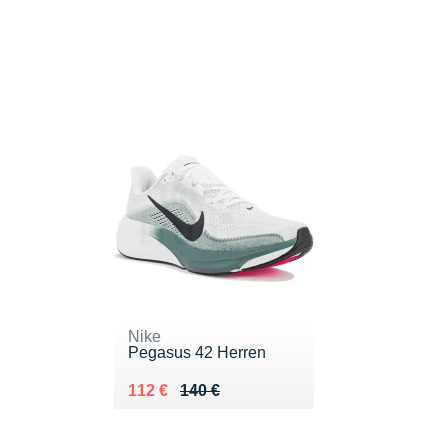
Nike
Pegasus 42 Herren
Au lieu de 140 €
Vendu 112 €
112 €
140 €