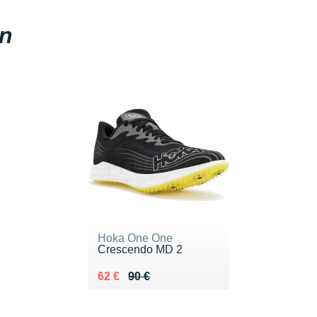
en
Hoka One One
Crescendo MD 2
Au lieu de 90 €
Vendu 62 €
62 €
90 €