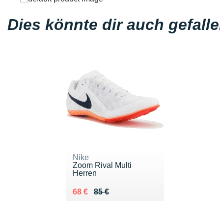
Dies könnte dir auch gefall
Nike
Zoom Rival Multi
Herren
Au lieu de 85 €
Vendu 68 €
68 €
85 €