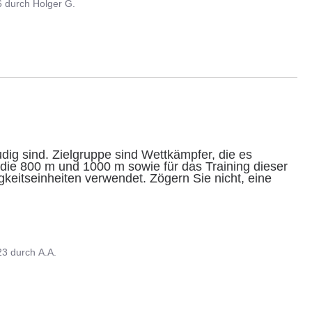
6
durch
Holger G.
ig sind. Zielgruppe sind Wettkämpfer, die es 
 die 800 m und 1000 m sowie für das Training dieser 
eitseinheiten verwendet. Zögern Sie nicht, eine 
23
durch
A.A.