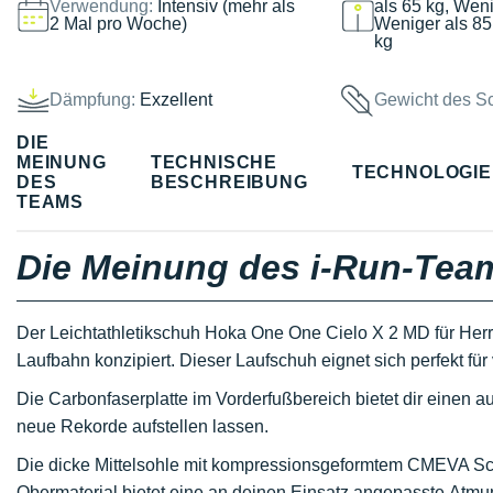
Verwendung:
Intensiv (mehr als
als 65 kg, Weni
2 Mal pro Woche)
Weniger als 85
kg
Dämpfung:
Exzellent
Gewicht des S
DIE
MEINUNG
TECHNISCHE
TECHNOLOGI
DES
BESCHREIBUNG
TEAMS
Die Meinung des i-Run-Tea
Der Leichtathletikschuh Hoka One One Cielo X 2 MD für Herr
Laufbahn konzipiert. Dieser Laufschuh eignet sich perfekt für
Die Carbonfaserplatte im Vorderfußbereich bietet dir einen au
neue Rekorde aufstellen lassen.
Die dicke Mittelsohle mit kompressionsgeformtem CMEVA Sc
Obermaterial bietet eine an deinen Einsatz angepasste Atmun