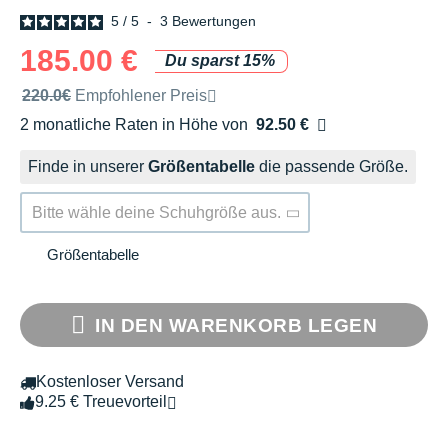
5
/
5
-
3
Bewertungen
185.00 €
Du sparst 15%
Unverbindliche Preisempfehlung der Marke
220.0€
Empfohlener Preis
2 monatliche Raten in Höhe von
92.50 €
Ohne Zusatzkosten
Finde in unserer
Größentabelle
die passende Größe.
Bitte wähle deine Schuhgröße aus.
Größentabelle
IN DEN WARENKORB LEGEN
Kostenloser Versand
9.25 € Treuevorteil