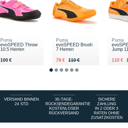
Puma
Puma
Puma
evoSPEED Throw
evoSPEED Brush
evoSPE
10.5 Herren
7 Herren
Jump 11
Vendu 100 €
Au lieu de 110 €
Vendu 79 €
Au lieu
Vendu 
100 €
79 €
110 €
110 €
1
2
3
4
5
6
VERSAND BINNEN
30-TAGE-
SICHERE
24 STD
RÜCKSENDEGARANTIE
ZAHLUNG
KOSTENLOSER
IN 2 ODER 3
RÜCKVERSAND
RATEN OHNE
ZUSATZKOSTEN