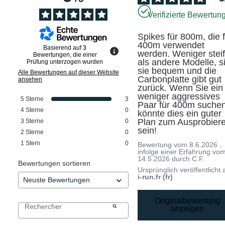
Verifizierte Bewertun
Spikes für 800m, die f
400m verwendet 
Basierend auf
3
werden. Weniger steif
Bewertungen, die einer
als andere Modelle, si
Prüfung unterzogen wurden
sie bequem und die 
Alle Bewertungen auf dieser Website
Carbonplatte gibt gut 
ansehen
zurück. Wenn Sie ein 
weniger aggressives 
5
Sterne
3
Paar für 400m suchen,
4
Sterne
0
könnte dies ein guter 
Plan zum Ausprobiere
3
Sterne
0
sein!
2
Sterne
0
1
Stern
0
Bewertung vom
8.6.2026
,
infolge einer Erfahrung vo
14.5.2026
durch
C.F.
Bewertungen sortieren
Ursprünglich veröffentlicht 
i-run.fr (fr)
Originalbewertung
anzeigen