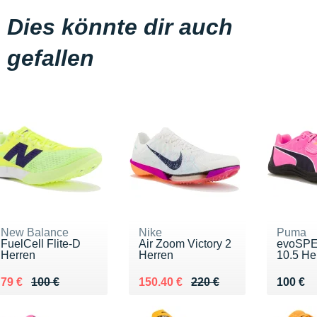
Dies könnte dir auch
gefallen
New Balance
Nike
Puma
FuelCell Flite-D
Air Zoom Victory 2
evoSPE
Herren
Herren
10.5 He
Au lieu de 100 €
Vendu 79 €
Au lieu de 220 €
Vendu 150.40 €
Vendu 
79 €
100 €
150.40 €
220 €
100 €