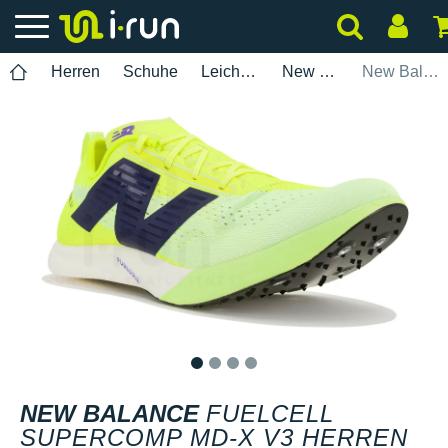
Herren
Schuhe
Leichtathletik
New Balance
New Balance FuelCell SuperComp MD-X V3 Herren
1
2
3
4
NEW BALANCE
FUELCELL
SUPERCOMP MD-X V3 HERREN