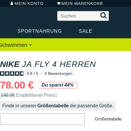
MEIN KONTO
MEIN WARENKORB
R
SPORTNAHRUNG
SALE
 / Schwimmen
NIKE
JA FLY 4 HERREN
4.8
/
5
-
4
Bewertungen
78.00 €
Du sparst 44%
Unverbindliche Preisempfehlung der Marke
140.0€
Empfohlener Preis
Finde in unserer
Größentabelle
die passende Größe.
Größentabelle