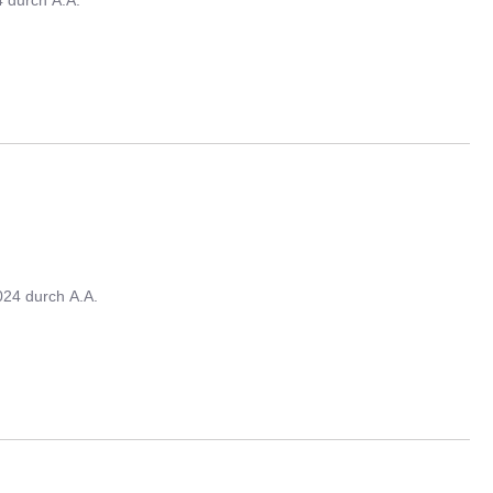
024
durch
A.A.