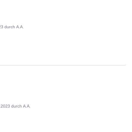
23
durch
A.A.
.2023
durch
A.A.