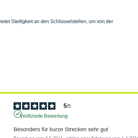
ietet Steifigkeit an den Schlüsselstellen, um von der
5
/
5
Verifizierte Bewertung
Besonders für kurze Strecken sehr gut
Bewertung vom
3.5.2024
, infolge einer Erfahrung vom
1.4.202