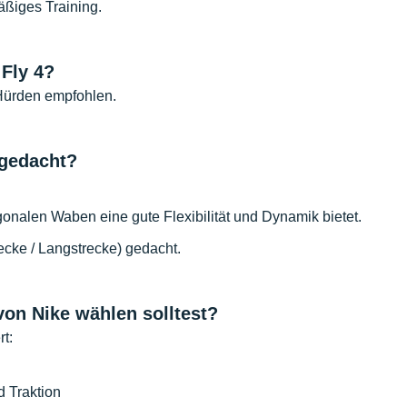
äßiges Training.
 Fly 4
?
Hürden empfohlen.
 gedacht
?
onalen Waben eine gute Flexibilität und Dynamik bietet.
recke / Langstrecke) gedacht.
von Nike wählen solltest?
rt:
d Traktion