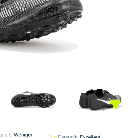
ufers:
Weniger
Dynamik:
Exzellent