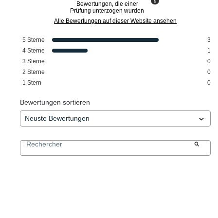
Bewertungen, die einer
Prüfung unterzogen wurden
Alle Bewertungen auf dieser Website ansehen
5
Sterne
3
4
Sterne
1
3
Sterne
0
2
Sterne
0
1
Stern
0
Bewertungen sortieren