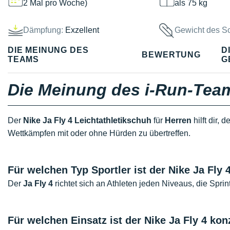
2 Mal pro Woche)
als 75 kg
Dämpfung:
Exzellent
Gewicht des S
DIE MEINUNG DES
D
BEWERTUNG
TEAMS
G
Die Meinung des i-Run-Tea
Der
Nike Ja Fly 4 Leichtathletikschuh
für
Herren
hilft dir,
Wettkämpfen mit oder ohne Hürden zu übertreffen.
Für welchen Typ Sportler ist der
Nike Ja Fly 
Der
Ja Fly 4
richtet sich an Athleten jeden Niveaus, die Sprin
Für welchen Einsatz ist der
Nike Ja Fly 4 kon