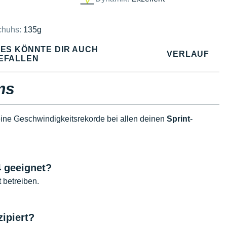
chuhs:
135g
IES KÖNNTE DIR AUCH
VERLAUF
EFALLEN
ms
 deine Geschwindigkeitsrekorde bei allen deinen
Sprint
-
4
geeignet?
t betreiben.
zipiert
?