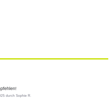
mpfehlen!
025
durch
Sophie R.