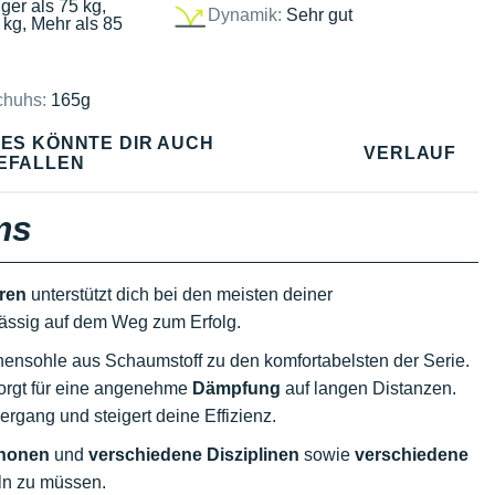
ger als 75 kg,
Dynamik:
Sehr gut
 kg, Mehr als 85
chuhs:
165g
IES KÖNNTE DIR AUCH
VERLAUF
EFALLEN
ms
ren
unterstützt dich bei den meisten deiner
rlässig auf dem Weg zum Erfolg.
hensohle aus Schaumstoff zu den komfortabelsten der Serie.
sorgt für eine angenehme
Dämpfung
auf langen Distanzen.
rgang und steigert deine Effizienz.
chonen
und
verschiedene Disziplinen
sowie
verschiedene
ln zu müssen.