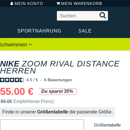
MEIN KONTO
MEIN WARENKORB
R
SPORTNAHRUNG
SALE
 / Schwimmen
NIKE
ZOOM RIVAL DISTANCE
HERREN
4.5
/
5
-
6
Bewertungen
55.00 €
Du sparst 35%
Unverbindliche Preisempfehlung der Marke
85.0€
Empfohlener Preis
Finde in unserer
Größentabelle
die passende Größe.
Größentabelle