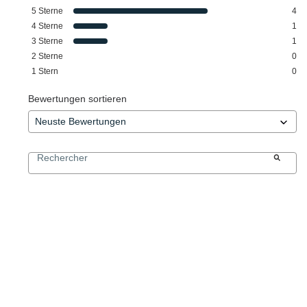
5
Sterne
4
4
Sterne
1
3
Sterne
1
2
Sterne
0
1
Stern
0
Bewertungen sortieren