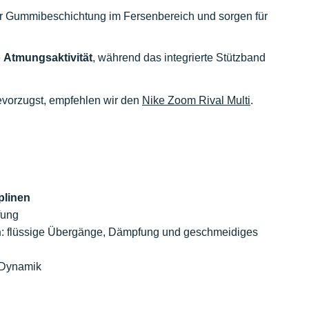
r Gummibeschichtung im Fersenbereich und sorgen für
e
Atmungsaktivität
, während das integrierte Stützband
evorzugst, empfehlen wir den
Nike Zoom Rival Multi
.
plinen
fung
h
: flüssige Übergänge, Dämpfung und geschmeidiges
d Dynamik