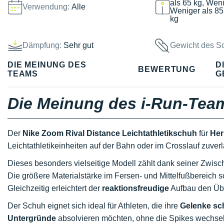
als 65 kg, Weni
Verwendung:
Alle
Weniger als 85
kg
Dämpfung:
Sehr gut
Gewicht des S
DIE MEINUNG DES
D
BEWERTUNG
TEAMS
G
Die Meinung des i-Run-Tea
Der
Nike Zoom Rival Distance Leichtathletikschuh
für
Her
Leichtathletikeinheiten auf der Bahn oder im Crosslauf zuve
Dieses besonders vielseitige Modell zählt dank seiner Zwisc
Die größere Materialstärke im Fersen- und Mittelfußbereich 
Gleichzeitig erleichtert der
reaktionsfreudige
Aufbau den Übe
Der Schuh eignet sich ideal für Athleten, die ihre
Gelenke s
Untergründe
absolvieren möchten, ohne die Spikes wechse