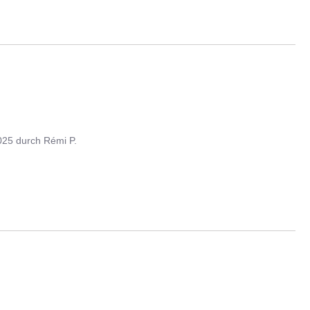
h
025
durch
Rémi P.