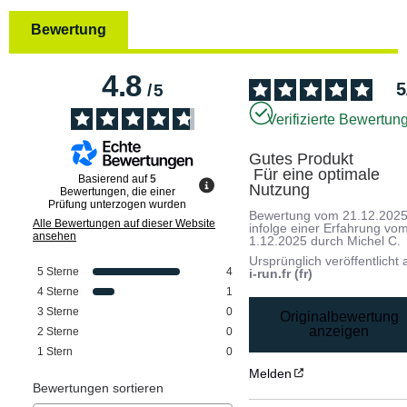
Bewertung
4.8
5
/
5
Verifizierte Bewertun
Gutes Produkt

 Für eine optimale 
Basierend auf
5
Nutzung
Bewertungen, die einer
Prüfung unterzogen wurden
Bewertung vom
21.12.202
Alle Bewertungen auf dieser Website
infolge einer Erfahrung vo
ansehen
1.12.2025
durch
Michel C.
Ursprünglich veröffentlicht 
5
Sterne
4
i-run.fr (fr)
4
Sterne
1
3
Sterne
0
Originalbewertung
anzeigen
2
Sterne
0
1
Stern
0
Melden
Bewertungen sortieren