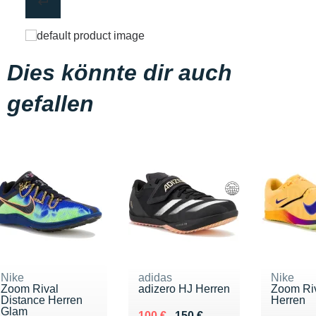
Dies könnte dir auch
gefallen
Nike
adidas
Nike
Zoom Rival
adizero HJ Herren
Zoom Ri
Distance Herren
Herren
Glam
Au lieu de 150 €
Vendu 100 €
100 €
150 €