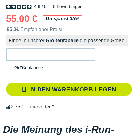
4.8
/
5
-
5
Bewertungen
55.00 €
Du sparst 35%
Unverbindliche Preisempfehlung der Marke
85.0€
Empfohlener Preis
Finde in unserer
Größentabelle
die passende Größe.
Größentabelle
IN DEN WARENKORB LEGEN
2.75 € Treuevorteil
Die Meinung des i-Run-