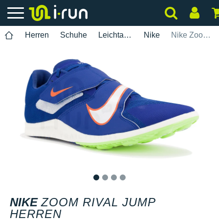
Herren
Schuhe
Leichtathletik
Nike
Nike Zoom Rival Jump Herren
1
2
3
4
NIKE
ZOOM RIVAL JUMP
HERREN