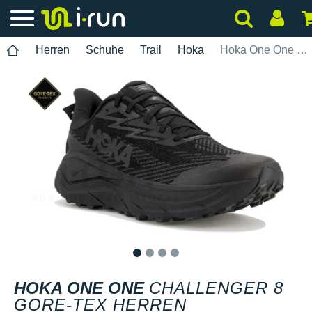
Herren
Schuhe
Trail
Hoka
Hoka One One Challenger 8 Gore-Tex Herren
1
2
3
4
HOKA ONE ONE
CHALLENGER 8
GORE-TEX HERREN