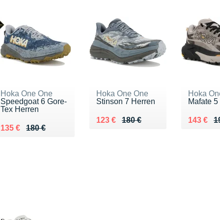
Hoka One One
Hoka One One
Hoka On
Speedgoat 6 Gore-
Stinson 7 Herren
Mafate 5
Tex Herren
Au lieu de 180 €
Vendu 123 €
Au lieu 
Vendu 1
123 €
180 €
143 €
1
Au lieu de 180 €
Vendu 135 €
135 €
180 €