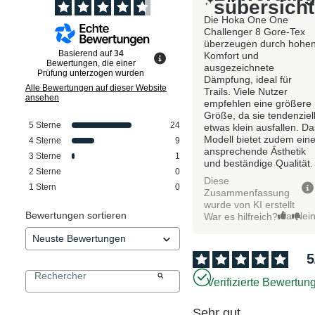
sübersicht
Die Hoka One One
Challenger 8 Gore-Tex
überzeugen durch hohe
Basierend auf
34
Komfort und
Bewertungen, die einer
ausgezeichnete
Prüfung unterzogen wurden
Dämpfung, ideal für
Alle Bewertungen auf dieser Website
Trails. Viele Nutzer
ansehen
empfehlen eine größere
Größe, da sie tendenziel
5
Sterne
24
etwas klein ausfallen. Da
Modell bietet zudem ein
4
Sterne
9
ansprechende Ästhetik
3
Sterne
1
und beständige Qualität.
2
Sterne
0
Diese
1
Stern
0
Zusammenfassung
wurde von KI erstellt
Bewertungen sortieren
Ja
Nei
War es hilfreich?
5
Verifizierte Bewertun
Sehr gut