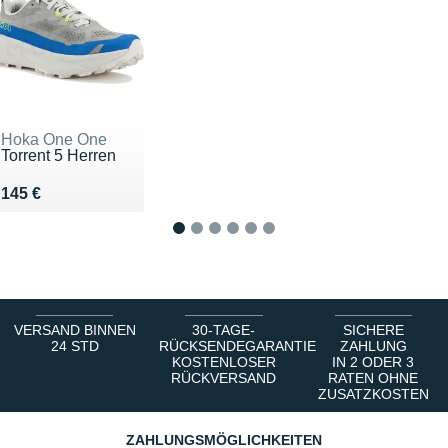
Hoka One One
Torrent 5 Herren
Vendu 145 €
145 €
1
2
3
4
5
6
VERSAND BINNEN
30-TAGE-
SICHERE
24 STD
RÜCKSENDEGARANTIE
ZAHLUNG
KOSTENLOSER
IN 2 ODER 3
RÜCKVERSAND
RATEN OHNE
ZUSATZKOSTEN
ZAHLUNGSMÖGLICHKEITEN