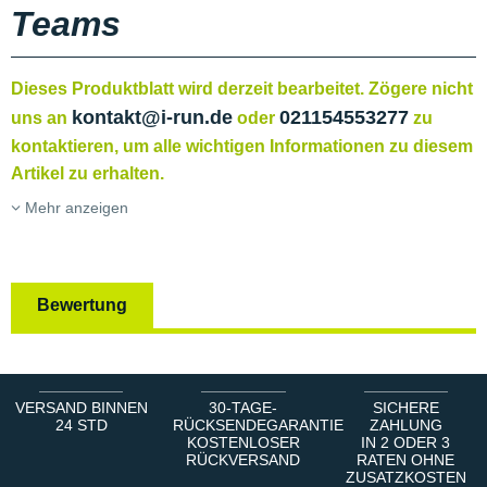
Teams
Dieses Produktblatt wird derzeit bearbeitet. Zögere nicht
kontakt@i-run.de
021154553277
uns an
oder
zu
kontaktieren, um alle wichtigen Informationen zu diesem
Artikel zu erhalten.
Mehr anzeigen
Bewertung
VERSAND BINNEN
30-TAGE-
SICHERE
24 STD
RÜCKSENDEGARANTIE
ZAHLUNG
KOSTENLOSER
IN 2 ODER 3
RÜCKVERSAND
RATEN OHNE
ZUSATZKOSTEN