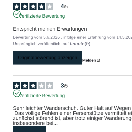
4
/
5
Verifizierte Bewertung
Entspricht meinen Erwartungen
Bewertung vom
5.6.2026
, infolge einer Erfahrung vom
14.5.20
Ursprünglich veröffentlicht auf
i-run.fr (fr)
Originalbewertung anzeigen
Melden
3
/
5
Verifizierte Bewertung
Sehr leichter Wanderschuh. Guter Halt auf Wegen u
 Das völlige Fehlen einer Fersenstütze vermittelt ein Schwebegefühl im hinteren Teil des Fußes, was 
zunächst störend ist, aber trotz einiger Wanderun
insbesondere bei
...