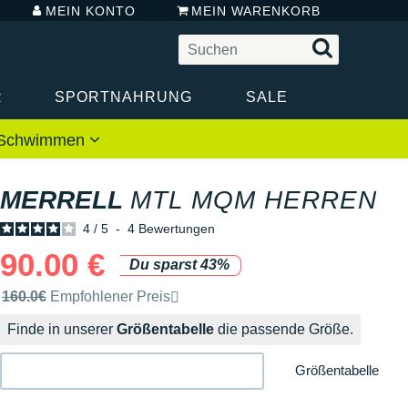
MEIN KONTO
MEIN WARENKORB
R
SPORTNAHRUNG
SALE
 / Schwimmen
MERRELL
MTL MQM HERREN
4
/
5
-
4
Bewertungen
90.00 €
Du sparst 43%
Unverbindliche Preisempfehlung der Marke
160.0€
Empfohlener Preis
Finde in unserer
Größentabelle
die passende Größe.
Größentabelle