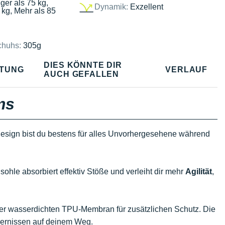
ger als 75 kg,
Dynamik:
Exzellent
 kg, Mehr als 85
chuhs:
305g
DIES KÖNNTE DIR
TUNG
VERLAUF
AUCH GEFALLEN
ms
esign bist du bestens für alles Unvorhergesehene während
le absorbiert effektiv Stöße und verleiht dir mehr
Agilität
,
er wasserdichten TPU-Membran für zusätzlichen Schutz. Die
dernissen auf deinem Weg.