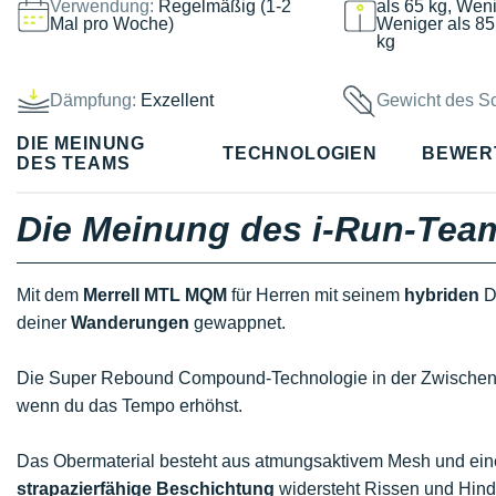
Verwendung:
Regelmäßig (1-2
als 65 kg, Weni
Mal pro Woche)
Weniger als 85
kg
Dämpfung:
Exzellent
Gewicht des S
DIE MEINUNG
TECHNOLOGIEN
BEWER
DES TEAMS
Die Meinung des i-Run-Tea
Mit dem
Merrell MTL MQM
für Herren mit seinem
hybriden
D
deiner
Wanderungen
gewappnet.
Die Super Rebound Compound-Technologie in der Zwischensoh
wenn du das Tempo erhöhst.
Das Obermaterial besteht aus atmungsaktivem Mesh und ein
strapazierfähige Beschichtung
widersteht Rissen und Hin