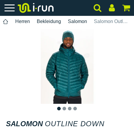
Herren
Bekleidung
Salomon
Salomon Outline Down
1
2
3
4
SALOMON
OUTLINE DOWN