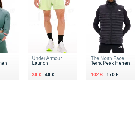
Under Armour
The North Face
men
Launch
Terra Peak Herren
5 €
Au lieu de 40 €
Vendu 30 €
Au lieu de 170 €
Vendu 102 €
30 €
40 €
102 €
170 €