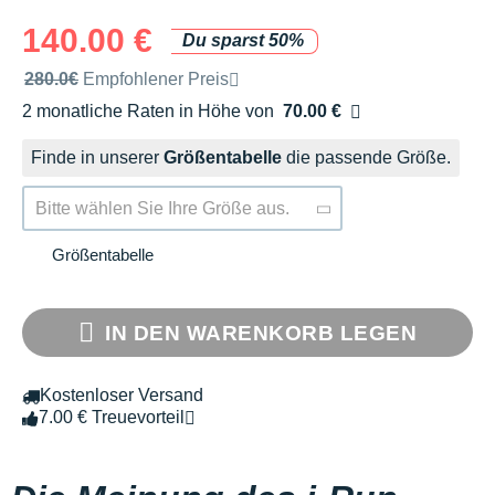
140.00 €
Du sparst 50%
Unverbindliche Preisempfehlung der Marke
280.0€
Empfohlener Preis
2 monatliche Raten in Höhe von
70.00 €
Ohne Zusatzkosten
Finde in unserer
Größentabelle
die passende Größe.
Bitte wählen Sie Ihre Größe aus.
Größentabelle
IN DEN WARENKORB LEGEN
Kostenloser Versand
7.00 € Treuevorteil