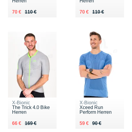
Herren
Herren
Au lieu de 110 €
Vendu 70 €
Au lieu de 110 €
Vendu 70 €
70 €
110 €
70 €
110 €
X-Bionic
X-Bionic
The Trick 4.0 Bike
Xceed Run
Herren
Perform Herren
Au lieu de 169 €
Vendu 66 €
Au lieu de 90 €
Vendu 59 €
66 €
169 €
59 €
90 €