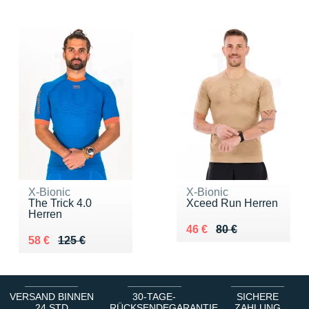
X-Bionic
X-Bionic
The Trick 4.0
Xceed Run Herren
Herren
Au lieu de 80 €
Vendu 46 €
46 €
80 €
Au lieu de 125 €
Vendu 58 €
58 €
125 €
VERSAND BINNEN
30-TAGE-
SICHERE
24 STD
RÜCKSENDEGARANTIE
ZAHLUNG