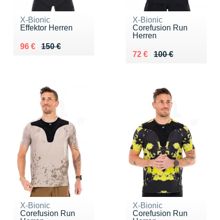
X-Bionic
X-Bionic
Effektor Herren
Corefusion Run
Herren
Au lieu de 150 €
Vendu 96 €
96 €
150 €
Au lieu de 100 €
Vendu 72 €
72 €
100 €
X-Bionic
X-Bionic
Corefusion Run
Corefusion Run