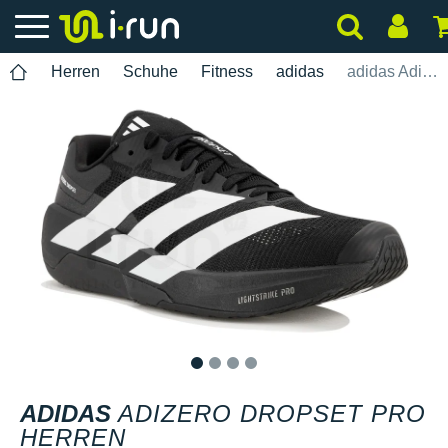
Herren
Schuhe
Fitness
adidas
adidas Adizero Dropset Pro Herren
1
2
3
4
ADIDAS
ADIZERO DROPSET PRO
HERREN