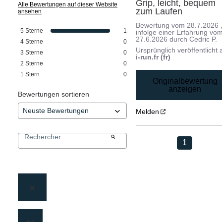
Grip, leicht, bequem 
Alle Bewertungen auf dieser Website
zum Laufen
ansehen
Bewertung vom
28.7.2026
5
Sterne
1
infolge einer Erfahrung vo
27.6.2026
durch
Cedric P.
4
Sterne
0
Ursprünglich veröffentlicht 
3
Sterne
0
i-run.fr (fr)
2
Sterne
0
1
Stern
0
Originalbewertung
anzeigen
Bewertungen sortieren
Melden
1