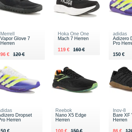
Merrell
Hoka One One
adidas
Vapor Glove 7
Mach 7 Herren
Adizero 
Herren
Pro Herr
Au lieu de 160 €
Vendu 119 €
119 €
160 €
Au lieu de 120 €
Vendu 96 €
Vendu 1
96 €
120 €
150 €
adidas
Reebok
Inov-8
Adizero Dropset
Nano X5 Edge
Bare XF
Pro Herren
Herren
Herren
Vendu 150 €
Au lieu de 150 €
Vendu 100 €
Au lieu 
Vendu 8
150 €
100 €
150 €
86 €
12