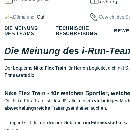
als 85 kg
Dämpfung:
Gut
Gewicht des S
DIE MEINUNG
TECHNISCHE
BEWE
DES TEAMS
BESCHREIBUNG
Die Meinung des i-Run-Tea
Der bequeme
Nike Flex Train
für Herren begleitet dich mit St
Fitnessstudio
.
Nike Flex Train - für welchen Sportler, wel
Der Nike Flex Train ist ideal für alle, die ein
vielseitiges
Model
abwechslungsreiche
Trainingseinheiten suchen.
Er eignet sich für den Indoor-Gebrauch im
Fitnessstudio
, ka
werden.