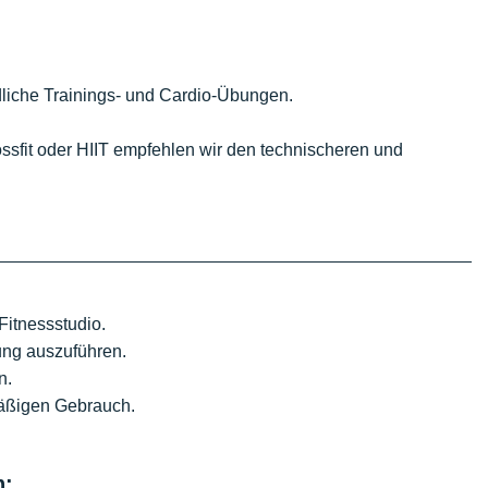
edliche Trainings- und Cardio-Übungen.
ossfit oder HIIT empfehlen wir den technischeren und
Fitnessstudio.
ung auszuführen.
n.
mäßigen Gebrauch.
n: