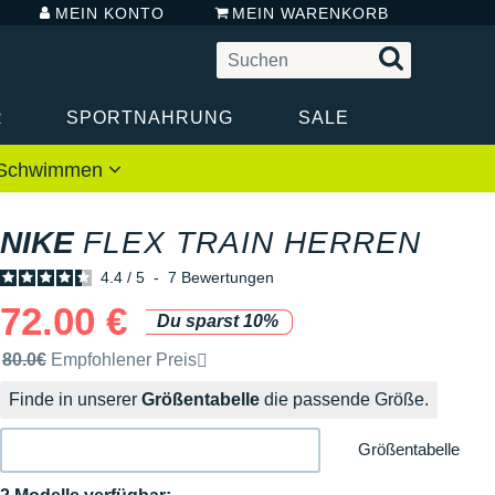
MEIN KONTO
MEIN WARENKORB
R
SPORTNAHRUNG
SALE
 / Schwimmen
NIKE
FLEX TRAIN HERREN
4.4
/
5
-
7
Bewertungen
72.00 €
Du sparst 10%
Unverbindliche Preisempfehlung der Marke
80.0€
Empfohlener Preis
Finde in unserer
Größentabelle
die passende Größe.
Größentabelle