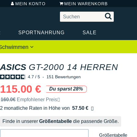
MEIN KONTO
MEIN WARENKORB
R
SPORTNAHRUNG
SALE
 / Schwimmen
ASICS
GT-2000 14 HERREN
4.7
/
5
-
151
Bewertungen
115.00 €
Du sparst 28%
Unverbindliche Preisempfehlung der Marke
160.0€
Empfohlener Preis
2 monatliche Raten in Höhe von
57.50 €
Ohne Zusatzkosten
Finde in unserer
Größentabelle
die passende Größe.
Größentabelle