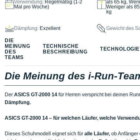
Verwendung:
Regelmäßig (1-2
als 65 kg, Weni
Mal pro Woche)
Weniger als 85
kg
Dämpfung:
Exzellent
Gewicht des S
DIE
MEINUNG
TECHNISCHE
TECHNOLOGI
DES
BESCHREIBUNG
TEAMS
Die Meinung des i-Run-Tea
Der
ASICS GT-2000 14
für Herren verspricht bei deinen Ru
Dämpfung.
ASICS GT-2000 14 – für welchen Läufer, welche Verwen
Dieses Schuhmodell eignet sich für
alle Läufer,
ob Anfänger o