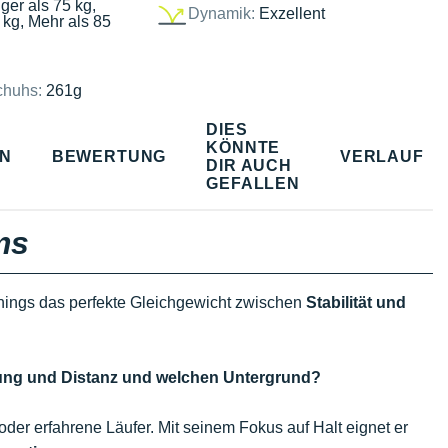
ger als 75 kg,
Dynamik:
Exzellent
 kg, Mehr als 85
chuhs:
261g
DIES
KÖNNTE
EN
BEWERTUNG
VERLAUF
DIR AUCH
GEFALLEN
ms
nnings das perfekte Gleichgewicht zwischen
Stabilität und
dung und Distanz und welchen Untergrund?
der erfahrene Läufer. Mit seinem Fokus auf Halt eignet er