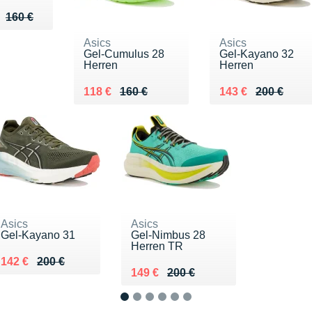
u de 160 €
 116 €
160 €
Asics
Asics
Gel-Cumulus 28
Gel-Kayano 32
Herren
Herren
Au lieu de 160 €
Vendu 118 €
Au lieu de 200 €
Vendu 143 €
118 €
160 €
143 €
200 €
Asics
Asics
Gel-Kayano 31
Gel-Nimbus 28
Herren TR
Au lieu de 200 €
Vendu 142 €
142 €
200 €
Au lieu de 200 €
Vendu 149 €
149 €
200 €
1
2
3
4
5
6