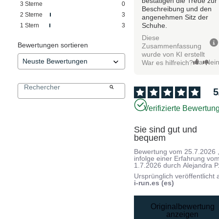
bestätigen die Treue zur
3
Sterne
0
Beschreibung und den
2
Sterne
3
angenehmen Sitz der
Schuhe.
1
Stern
3
Diese
Bewertungen sortieren
Zusammenfassung
wurde von KI erstellt
Ja
Nei
War es hilfreich?
5
Verifizierte Bewertun
Sie sind gut und 
bequem
Bewertung vom
25.7.2026
infolge einer Erfahrung vo
1.7.2026
durch
Alejandra P
Ursprünglich veröffentlicht 
i-run.es (es)
Originalbewertung
anzeigen