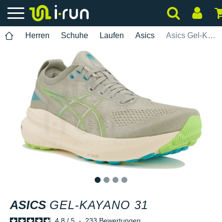
Herren
Schuhe
Laufen
Asics
Asics Gel-Kayano 31
1
2
3
4
ASICS
GEL-KAYANO 31
4.8
/
5
-
233
Bewertungen