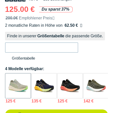
125.00 €
Du sparst 37%
Unverbindliche Preisempfehlung der Marke
200.0€
Empfohlener Preis
2 monatliche Raten in Höhe von
62.50 €
Ohne Zusatzkosten
Finde in unserer
Größentabelle
die passende Größe.
Größentabelle
4 Modelle verfügbar:
125 €
135 €
125 €
142 €