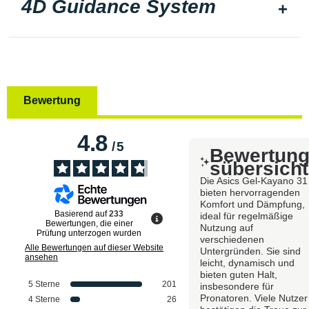
4D Guidance System
Bewertung
4.8
/
5
Bewertun
sübersicht
Die Asics Gel-Kayano 31
bieten hervorragenden
Komfort und Dämpfung,
Basierend auf
233
ideal für regelmäßige
Bewertungen, die einer
Nutzung auf
Prüfung unterzogen wurden
verschiedenen
Alle Bewertungen auf dieser Website
Untergründen. Sie sind
ansehen
leicht, dynamisch und
bieten guten Halt,
5
Sterne
201
insbesondere für
Pronatoren. Viele Nutzer
4
Sterne
26